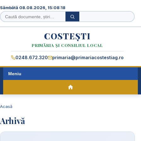
Sâmbătă 08.08.2026, 15:08:18
Caută
Caută
în
site
COSTEȘTI
PRIMĂRIA ȘI CONSILIUL LOCAL
0248.672.320
primaria@primariacostestiag.ro
Meniu
Acasă
Arhivă