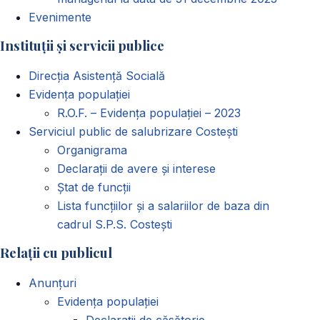
Evenimente
Instituții și servicii publice
Direcția Asistență Socială
Evidența populației
R.O.F. – Evidența populației – 2023
Serviciul public de salubrizare Costești
Organigrama
Declarații de avere și interese
Ștat de funcții
Lista funcțiilor și a salariilor de baza din
cadrul S.P.S. Costești
Relații cu publicul
Anunțuri
Evidența populației
Declarații de căsătorie