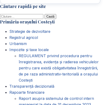
Căutare rapidă pe site
Caută
Primăria orașului Costești
după:
Strategie de dezvoltare
Registrul agricol
Urbanism
Impozite și taxe locale
REGULAMENT privind procedura pentru
înregistrarea, evidența și radierea vehiculelor
pentru care există obligativitatea înregistrării,
de pe raza administrativ-teritorială a orașului
Costești
Transparență decizională
Rapoarte financiare
Raport asupra sistemului de control intern
managerial la data de 31 decembrie 2023