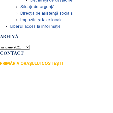
Situații de urgență
Direcția de asistență socială
Impozite și taxe locale
Liberul acces la informație
ARHIVĂ
ARHIVĂ
CONTACT
PRIMĂRIA ORAȘULUI COSTEȘTI
Adresă: str.Victoriei, nr. 49
Oraș Costești, Județul Argeș
Cod poștal 115200
Adresă web: www.primariacostestiag.ro
E-mail: primaria@primariacostestiag.ro
Telefon: 0248.672.320