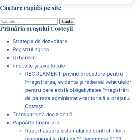
Căutare rapidă pe site
Caută
Primăria orașului Costești
după:
Strategie de dezvoltare
Registrul agricol
Urbanism
Impozite și taxe locale
REGULAMENT privind procedura pentru
înregistrarea, evidența și radierea vehiculelor
pentru care există obligativitatea înregistrării,
de pe raza administrativ-teritorială a orașului
Costești
Transparență decizională
Rapoarte financiare
Raport asupra sistemului de control intern
managerial la data de 31 decembrie 2023