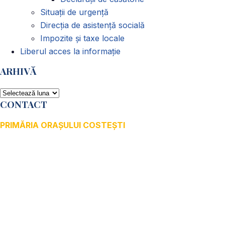
Situații de urgență
Direcția de asistență socială
Impozite și taxe locale
Liberul acces la informație
ARHIVĂ
ARHIVĂ
CONTACT
PRIMĂRIA ORAȘULUI COSTEȘTI
Adresă: str.Victoriei, nr. 49
Oraș Costești, Județul Argeș
Cod poștal 115200
Adresă web: www.primariacostestiag.ro
E-mail: primaria@primariacostestiag.ro
Telefon: 0248.672.320