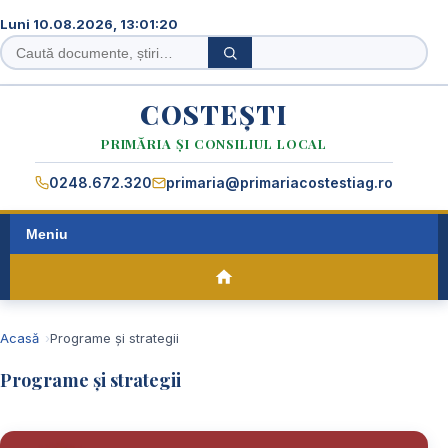
Luni 10.08.2026, 13:01:20
Caută
Caută
în
site
COSTEȘTI
PRIMĂRIA ȘI CONSILIUL LOCAL
0248.672.320
primaria@primariacostestiag.ro
Meniu
Acasă
Programe și strategii
Programe și strategii