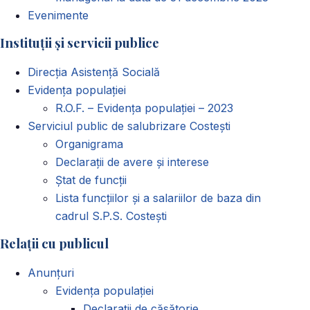
Evenimente
Instituții și servicii publice
Direcția Asistență Socială
Evidența populației
R.O.F. – Evidența populației – 2023
Serviciul public de salubrizare Costești
Organigrama
Declarații de avere și interese
Ștat de funcții
Lista funcțiilor și a salariilor de baza din
cadrul S.P.S. Costești
Relații cu publicul
Anunțuri
Evidența populației
Declarații de căsătorie