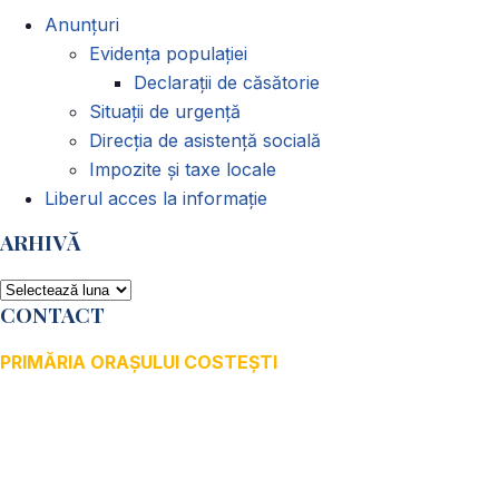
Anunțuri
Evidența populației
Declarații de căsătorie
Situații de urgență
Direcția de asistență socială
Impozite și taxe locale
Liberul acces la informație
ARHIVĂ
ARHIVĂ
CONTACT
PRIMĂRIA ORAȘULUI COSTEȘTI
Adresă: str.Victoriei, nr. 49
Oraș Costești, Județul Argeș
Cod poștal 115200
Adresă web: www.primariacostestiag.ro