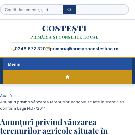
Caută
Caută
în
site
COSTEȘTI
PRIMĂRIA ȘI CONSILIUL LOCAL
0248.672.320
primaria@primariacostestiag.ro
Meniu
Acasă
Anunțuri privind vânzarea terenurilor agricole situate în extravilan
conform Legii Nr.17/2014
Anunțuri privind vânzarea
terenurilor agricole situate în