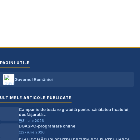
E-mail: primaria@primariacostestiag.ro
Telefon: 0248.672.320
PAGINI UTILE
Guvernul României
ULTIMELE ARTICOLE PUBLICATE
Campanie de testare gratuită pentru sănătatea ficatului,
desfășurată…
31 iulie 2026
DGASPC-programare online
27 iulie 2026
PLAN DE MĂSURI PENTRU PREVENIREA ŞI ATENUAREA