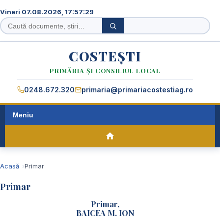
Vineri 07.08.2026, 17:57:30
Caută
Caută
în
site
COSTEȘTI
PRIMĂRIA ȘI CONSILIUL LOCAL
0248.672.320
primaria@primariacostestiag.ro
Meniu
Acasă
Primar
Primar
Primar,
BAICEA M. ION