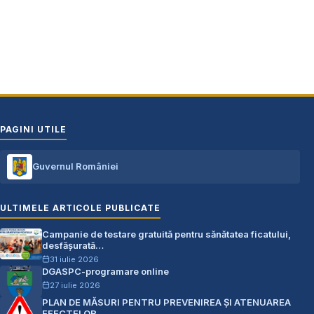
Telefon: 0248.672.320
PAGINI UTILE
Guvernul României
ULTIMELE ARTICOLE PUBLICATE
Campanie de testare gratuită pentru sănătatea ficatului,
desfășurată…
31 iulie 2026
DGASPC-programare online
27 iulie 2026
PLAN DE MĂSURI PENTRU PREVENIREA ŞI ATENUAREA
EFECTELOR…