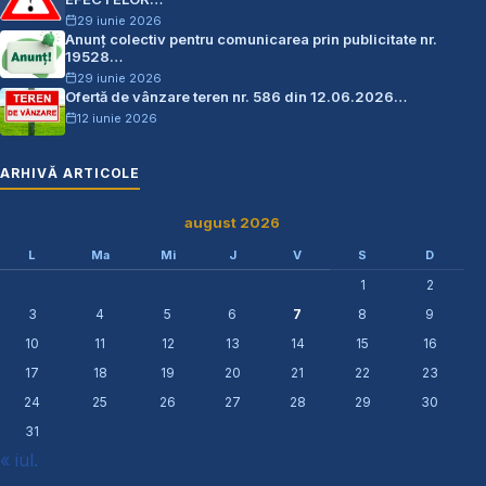
29 iunie 2026
Anunț colectiv pentru comunicarea prin publicitate nr.
19528…
29 iunie 2026
Ofertă de vânzare teren nr. 586 din 12.06.2026…
12 iunie 2026
ARHIVĂ ARTICOLE
august 2026
L
Ma
Mi
J
V
S
D
1
2
3
4
5
6
7
8
9
10
11
12
13
14
15
16
17
18
19
20
21
22
23
24
25
26
27
28
29
30
31
« iul.