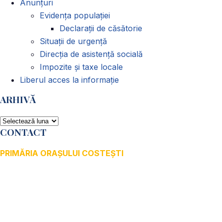
Anunțuri
Evidența populației
Declarații de căsătorie
Situații de urgență
Direcția de asistență socială
Impozite și taxe locale
Liberul acces la informație
ARHIVĂ
ARHIVĂ
CONTACT
PRIMĂRIA ORAȘULUI COSTEȘTI
Adresă: str.Victoriei, nr. 49
Oraș Costești, Județul Argeș
Cod poștal 115200
Adresă web: www.primariacostestiag.ro
E-mail: primaria@primariacostestiag.ro