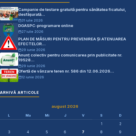
Campanie de testare gratuită pentru sănătatea ficatului,
desfășurată…
31 iulie 2026
DGASPC-programare online
27 iulie 2026
PLAN DE MĂSURI PENTRU PREVENIREA ŞI ATENUAREA
EFECTELOR…
29 iunie 2026
Anunț colectiv pentru comunicarea prin publicitate nr.
19528…
29 iunie 2026
Ofertă de vânzare teren nr. 586 din 12.06.2026…
12 iunie 2026
ARHIVĂ ARTICOLE
august 2026
L
Ma
Mi
J
V
S
D
1
2
3
4
5
6
7
8
9