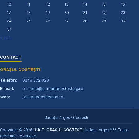
10
11
12
13
14
15
16
17
18
19
20
21
22
23
24
25
26
27
28
29
30
31
« iul.
CONTACT
ORAȘUL COSTEȘTI
Telefon:
0248.672.320
E-mail:
primaria@primariacostestiag.ro
Web:
primariacostestiag.ro
Județul Argeș / Costești
Copyright © 2026
U.A.T. ORAȘUL COSTEȘTI
, județul Argeș *** Toate
drepturile rezervate