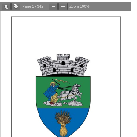
Page
1
/
342
Zoom
100%