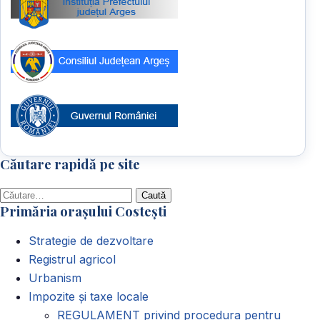
Căutare rapidă pe site
Caută
Primăria orașului Costești
după:
Strategie de dezvoltare
Registrul agricol
Urbanism
Impozite și taxe locale
REGULAMENT privind procedura pentru