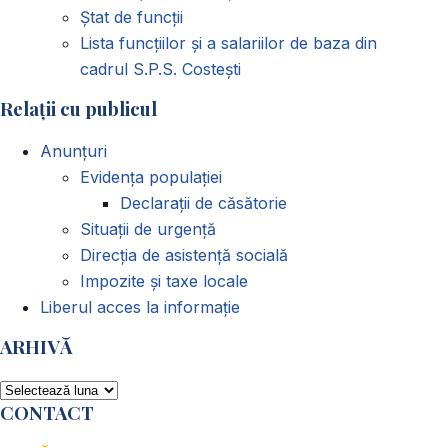
Ștat de funcții
Lista funcțiilor și a salariilor de baza din
cadrul S.P.S. Costești
Relații cu publicul
Anunțuri
Evidența populației
Declarații de căsătorie
Situații de urgență
Direcția de asistență socială
Impozite și taxe locale
Liberul acces la informație
ARHIVĂ
ARHIVĂ
CONTACT