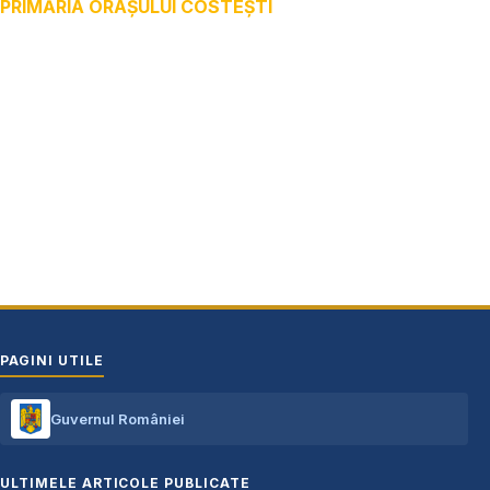
PRIMĂRIA ORAȘULUI COSTEȘTI
Adresă: str.Victoriei, nr. 49
Oraș Costești, Județul Argeș
Cod poștal 115200
Adresă web: www.primariacostestiag.ro
E-mail: primaria@primariacostestiag.ro
Telefon: 0248.672.320
PAGINI UTILE
Guvernul României
ULTIMELE ARTICOLE PUBLICATE