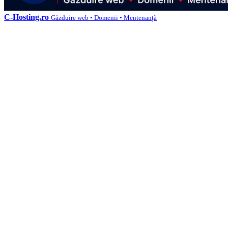
C-Hosting.ro
Găzduire web • Domenii • Mentenanță