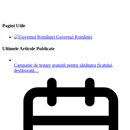
Adresă web: www.primariacostestiag.ro
E-mail: primaria@primariacostestiag.ro
Telefon: 0248.672.320
Pagini Utile
Guvernul României
Ultimele Articole Publicate
Campanie de testare gratuită pentru sănătatea ficatului,
desfășurată…