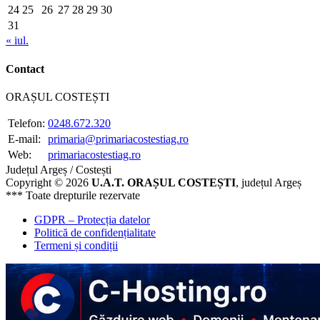
24
25
26
27
28
29
30
31
« iul.
Contact
ORAȘUL COSTEȘTI
Telefon:
0248.672.320
E-mail:
primaria@primariacostestiag.ro
Web:
primariacostestiag.ro
Județul Argeș / Costești
Copyright © 2026
U.A.T. ORAȘUL COSTEȘTI
, județul Argeș
*** Toate drepturile rezervate
GDPR – Protecția datelor
Politică de confidențialitate
Termeni și condiții