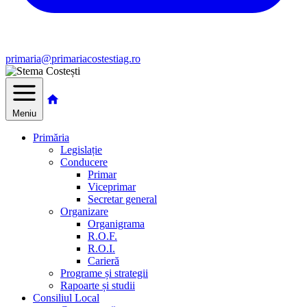
primaria@primariacostestiag.ro
Meniu
Primăria
Legislație
Conducere
Primar
Viceprimar
Secretar general
Organizare
Organigrama
R.O.F.
R.O.I.
Carieră
Programe și strategii
Rapoarte și studii
Consiliul Local