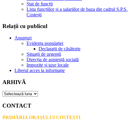
Ștat de funcții
Lista funcțiilor și a salariilor de baza din cadrul S.P.S.
Costești
Relații cu publicul
Anunțuri
Evidența populației
Declarații de căsătorie
Situații de urgență
Direcția de asistență socială
Impozite și taxe locale
Liberul acces la informație
ARHIVĂ
ARHIVĂ
CONTACT
PRIMĂRIA ORAȘULUI COSTEȘTI
Adresă: str.Victoriei, nr. 49
Oraș Costești, Județul Argeș
Cod poștal 115200