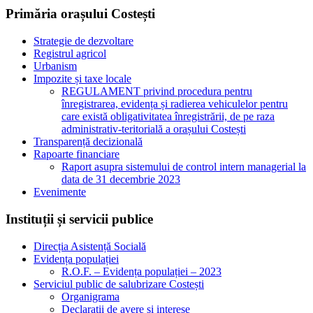
Primăria orașului Costești
Strategie de dezvoltare
Registrul agricol
Urbanism
Impozite și taxe locale
REGULAMENT privind procedura pentru
înregistrarea, evidența și radierea vehiculelor pentru
care există obligativitatea înregistrării, de pe raza
administrativ-teritorială a orașului Costești
Transparență decizională
Rapoarte financiare
Raport asupra sistemului de control intern managerial la
data de 31 decembrie 2023
Evenimente
Instituții și servicii publice
Direcția Asistență Socială
Evidența populației
R.O.F. – Evidența populației – 2023
Serviciul public de salubrizare Costești
Organigrama
Declarații de avere și interese