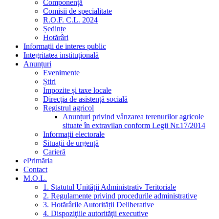
Componență
Comisii de specialitate
R.O.F. C.L. 2024
Ședințe
Hotărâri
Informații de interes public
Integritatea instituțională
Anunțuri
Evenimente
Știri
Impozite și taxe locale
Direcția de asistență socială
Registrul agricol
Anunțuri privind vânzarea terenurilor agricole
situate în extravilan conform Legii Nr.17/2014
Informații electorale
Situații de urgență
Carieră
ePrimăria
Contact
M.O.L.
1. Statutul Unității Administrativ Teritoriale
2. Regulamente privind procedurile administrative
3. Hotărârile Autorității Deliberative
4. Dispoziţiile autorităţii executive