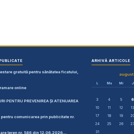
PUBLICATE
ARHIVĂ ARTICOLE
stare gratuită pentru sănătatea ficatului,
august
L
Ma
Mi
J
amare online
3
4
5
6
URI PENTRU PREVENIREA ŞI ATENUAREA
10
11
12
1
17
18
19
2
 pentru comunicarea prin publicitate nr.
24
25
26
2
31
zare teren nr. 586 din 12.06.2026…