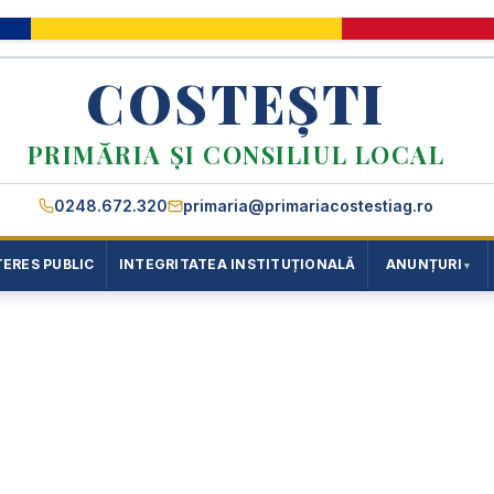
COSTEȘTI
PRIMĂRIA ȘI CONSILIUL LOCAL
0248.672.320
primaria@primariacostestiag.ro
TERES PUBLIC
INTEGRITATEA INSTITUȚIONALĂ
ANUNȚURI