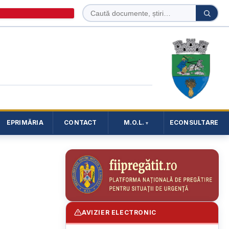
Caută
Caută
în
site
EPRIMĂRIA
CONTACT
M.O.L.
ECONSULTARE
AVIZIER ELECTRONIC