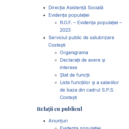
Direcția Asistență Socială
Evidența populației
R.O.F. – Evidența populației –
2023
Serviciul public de salubrizare
Costești
Organigrama
Declarații de avere și
interese
Ștat de funcții
Lista funcțiilor și a salariilor
de baza din cadrul S.P.S.
Costești
Relații cu publicul
Anunțuri
Evidența populației