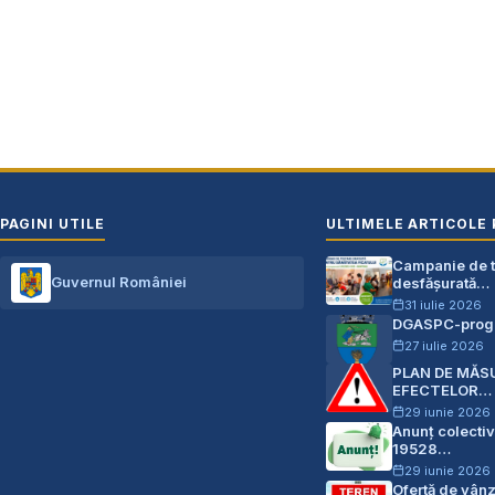
PAGINI UTILE
ULTIMELE ARTICOLE 
Campanie de te
Guvernul României
desfășurată…
31 iulie 2026
DGASPC-progr
27 iulie 2026
PLAN DE MĂS
EFECTELOR…
29 iunie 2026
Anunț colectiv
19528…
29 iunie 2026
Ofertă de vân