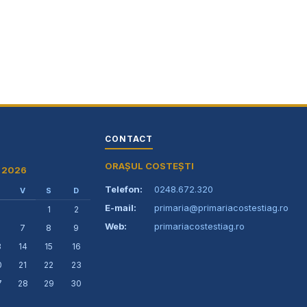
primaria@primariacostestiag.ro
Telefon: 0248.672.320
CONTACT
ORAȘUL COSTEȘTI
 2026
Telefon:
0248.672.320
V
S
D
E-mail:
primaria@primariacostestiag.ro
1
2
Web:
primariacostestiag.ro
7
8
9
3
14
15
16
0
21
22
23
7
28
29
30