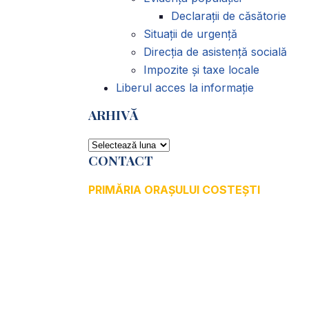
Declarații de căsătorie
Situații de urgență
Direcția de asistență socială
Impozite și taxe locale
Liberul acces la informație
ARHIVĂ
ARHIVĂ
CONTACT
PRIMĂRIA ORAȘULUI COSTEȘTI
Adresă: str.Victoriei, nr. 49
Oraș Costești, Județul Argeș
Cod poștal 115200
Adresă web:
www.primariacostestiag.ro
E-mail: