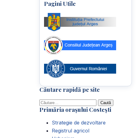
Pagini Utile
Căutare rapidă pe site
Caută
Primăria orașului Costești
după:
Strategie de dezvoltare
Registrul agricol