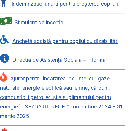
Indemnizație lunară pentru creșterea copilului
Stimulent de inserție
Anchetă socială pentru copilul cu dizabilități
Direcția de Asistență Socială – Informări
Ajutor pentru încălzirea locuinței cu: gaze
naturale, energie electrică sau lemne, cărbuni,
combustibili petrolieri și a suplimentului pentru
energie în SEZONUL RECE 01 noiembrie 2024 – 31
martie 2025