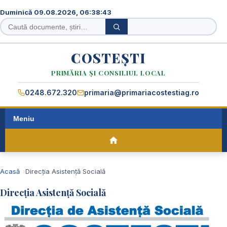
Duminică 09.08.2026, 06:38:44
Caută
Caută
în
site
COSTEȘTI
PRIMĂRIA ȘI CONSILIUL LOCAL
0248.672.320
primaria@primariacostestiag.ro
Meniu
Acasă
Direcția Asistență Socială
Direcția Asistență Socială