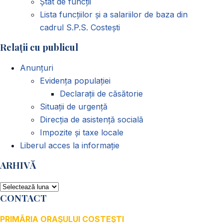
Ștat de funcții
Lista funcțiilor și a salariilor de baza din
cadrul S.P.S. Costești
Relații cu publicul
Anunțuri
Evidența populației
Declarații de căsătorie
Situații de urgență
Direcția de asistență socială
Impozite și taxe locale
Liberul acces la informație
ARHIVĂ
ARHIVĂ
CONTACT
PRIMĂRIA ORAȘULUI COSTEȘTI