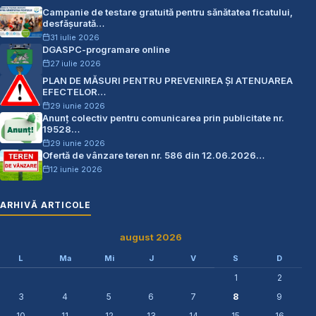
Campanie de testare gratuită pentru sănătatea ficatului,
desfășurată…
31 iulie 2026
DGASPC-programare online
27 iulie 2026
PLAN DE MĂSURI PENTRU PREVENIREA ŞI ATENUAREA
EFECTELOR…
29 iunie 2026
Anunț colectiv pentru comunicarea prin publicitate nr.
19528…
29 iunie 2026
Ofertă de vânzare teren nr. 586 din 12.06.2026…
12 iunie 2026
ARHIVĂ ARTICOLE
august 2026
L
Ma
Mi
J
V
S
D
1
2
3
4
5
6
7
8
9
10
11
12
13
14
15
16