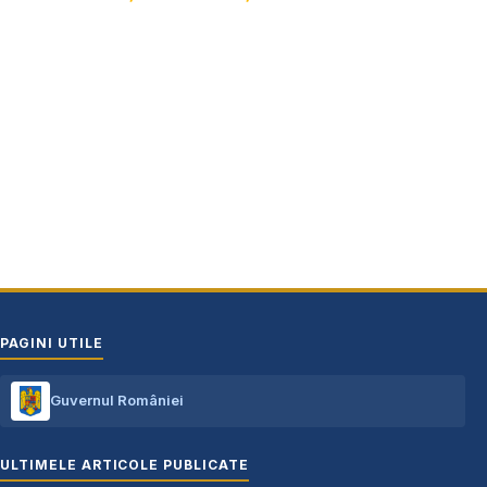
Adresă: str.Victoriei, nr. 49
Oraș Costești, Județul Argeș
Cod poștal 115200
Adresă web: www.primariacostestiag.ro
E-mail: primaria@primariacostestiag.ro
Telefon: 0248.672.320
PAGINI UTILE
Guvernul României
ULTIMELE ARTICOLE PUBLICATE