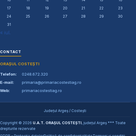
17
18
19
20
21
22
23
24
25
26
27
28
29
30
31
« iul.
CONTACT
ORAȘUL COSTEȘTI
Telefon:
0248.672.320
E-mail:
primaria@primariacostestiag.ro
Web:
primariacostestiag.ro
Județul Argeș / Costești
Copyright © 2026
U.A.T. ORAȘUL COSTEȘTI
, județul Argeș *** Toate
drepturile rezervate
GDPR – Protecția datelor
Politică de confidențialitate
Termeni și condiții