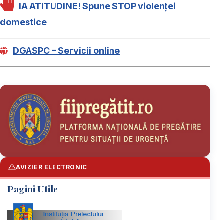
IA ATITUDINE! Spune STOP violenței
domestice
DGASPC – Servicii online
AVIZIER ELECTRONIC
Pagini Utile