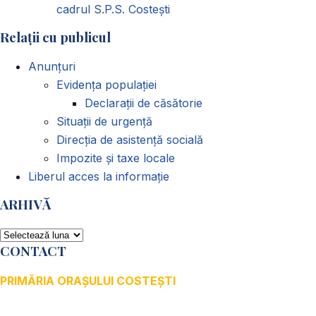
cadrul S.P.S. Costești
Relații cu publicul
Anunțuri
Evidența populației
Declarații de căsătorie
Situații de urgență
Direcția de asistență socială
Impozite și taxe locale
Liberul acces la informație
ARHIVĂ
ARHIVĂ
CONTACT
PRIMĂRIA ORAȘULUI COSTEȘTI
Adresă: str.Victoriei, nr. 49