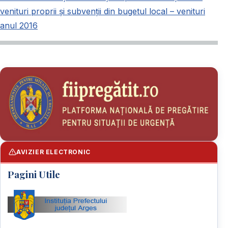
venituri proprii și subvenții din bugetul local – venituri
anul 2016
AVIZIER ELECTRONIC
Pagini Utile