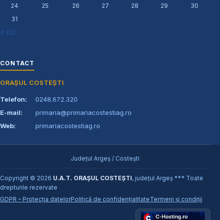
24
25
26
27
28
29
30
31
« iul.
CONTACT
ORAȘUL COSTEȘTI
Telefon:
0248.672.320
E-mail:
primaria@primariacostestiag.ro
Web:
primariacostestiag.ro
Județul Argeș / Costești
Copyright © 2026
U.A.T. ORAȘUL COSTEȘTI
, județul Argeș *** Toate
drepturile rezervate
GDPR – Protecția datelor
Politică de confidențialitate
Termeni și condiții