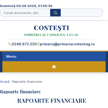
Duminică 09.08.2026, 01:56:40
Caută
Caută
în
site
COSTEȘTI
PRIMĂRIA ȘI CONSILIUL LOCAL
0248.672.320
primaria@primariacostestiag.ro
Meniu
Acasă
Rapoarte financiare
Rapoarte financiare
RAPOARTE FINANCIARE