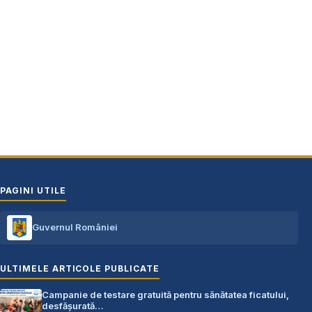
Oraș Costești, Județul Argeș
Cod poștal 115200
Adresă web: www.primariacostestiag.ro
E-mail: primaria@primariacostestiag.ro
Telefon: 0248.672.320
PAGINI UTILE
Guvernul României
ULTIMELE ARTICOLE PUBLICATE
Campanie de testare gratuită pentru sănătatea ficatului,
desfășurată…