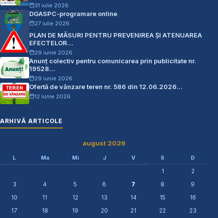
31 iulie 2026
DGASPC-programare online
27 iulie 2026
PLAN DE MĂSURI PENTRU PREVENIREA ŞI ATENUAREA
EFECTELOR…
29 iunie 2026
Anunț colectiv pentru comunicarea prin publicitate nr.
19528…
29 iunie 2026
Ofertă de vânzare teren nr. 586 din 12.06.2026…
12 iunie 2026
ARHIVĂ ARTICOLE
august 2026
L
Ma
Mi
J
V
S
D
1
2
3
4
5
6
7
8
9
10
11
12
13
14
15
16
17
18
19
20
21
22
23