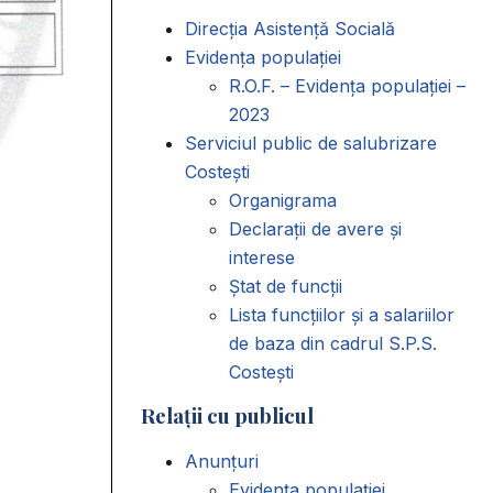
Direcția Asistență Socială
Evidența populației
R.O.F. – Evidența populației –
2023
Serviciul public de salubrizare
Costești
Organigrama
Declarații de avere și
interese
Ștat de funcții
Lista funcțiilor și a salariilor
de baza din cadrul S.P.S.
Costești
Relații cu publicul
Anunțuri
Evidența populației