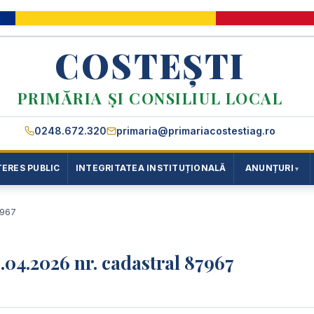
COSTEȘTI
PRIMĂRIA ȘI CONSILIUL LOCAL
0248.672.320
primaria@primariacostestiag.ro
TERES PUBLIC
INTEGRITATEA INSTITUȚIONALĂ
ANUNȚURI
7967
9.04.2026 nr. cadastral 87967