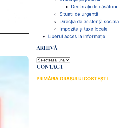
Declarații de căsătorie
Situații de urgență
Direcția de asistență socială
Impozite și taxe locale
Liberul acces la informație
ARHIVĂ
ARHIVĂ
CONTACT
PRIMĂRIA ORAȘULUI COSTEȘTI
Adresă: str.Victoriei, nr. 49
Oraș Costești, Județul Argeș
Cod poștal 115200
Adresă web:
www.primariacostestiag.ro
E-mail: