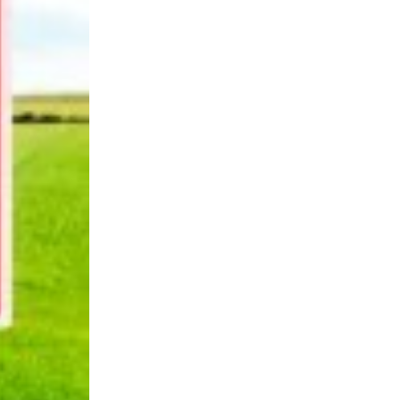
primaria@primariacostestiag.ro
Telefon: 0248.672.320