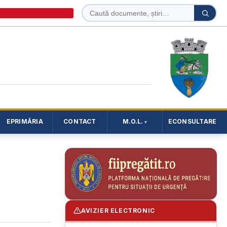
Caută
Caută
în
site
EPRIMĂRIA
CONTACT
M.O.L.
ECONSULTARE
AVIZIER ELECTRONIC