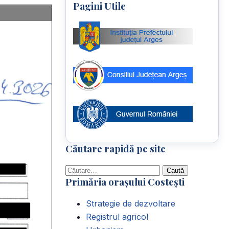
Pagini Utile
Căutare rapidă pe site
Caută
Primăria orașului Costești
după:
Strategie de dezvoltare
Registrul agricol