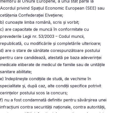
membru al Uniunii Europene, a unui stat parte la
Acordul privind Spaţiul Economic European (SEE) sau
cetăţenia Confederaţiei Elveţiene;
b) cunoaşte limba română, scris şi vorbit;
c) are capacitate de muncă în conformitate cu
prevederile Legii nr. 53/2003 – Codul muncii,
republicată, cu modificările şi completările ulterioare;
d) are o stare de sănătate corespunzătoare postului
pentru care candidează, atestată pe baza adeverinţei
medicale eliberate de medicul de familie sau de unităţile
sanitare abilitate;
e) îndeplineşte condiţiile de studii, de vechime în
specialitate şi, după caz, alte condiţii specifice potrivit
cerinţelor postului scos la concurs;
f) nu a fost condamnată definitiv pentru săvârşirea unei
infracţiuni contra securităţii naţionale, contra autorităţii,