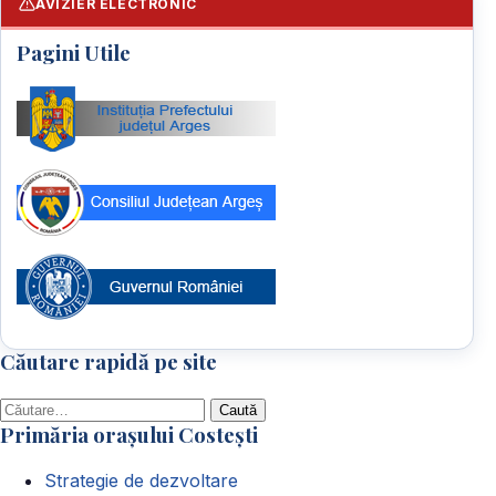
AVIZIER ELECTRONIC
Pagini Utile
Căutare rapidă pe site
Caută
Primăria orașului Costești
după:
Strategie de dezvoltare