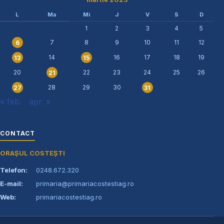
L
Ma
Mi
J
V
S
D
1
2
3
4
5
7
8
9
10
11
12
6
14
16
17
18
19
13
15
20
22
23
24
25
26
21
28
29
30
27
31
« feb.
apr. »
CONTACT
ORAȘUL COSTEȘTI
Telefon:
0248.672.320
E-mail:
primaria@primariacostestiag.ro
Web:
primariacostestiag.ro