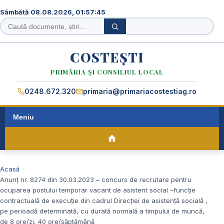
Sâmbătă 08.08.2026, 01:57:45
Caută
Caută
în
site
COSTEȘTI
PRIMĂRIA ȘI CONSILIUL LOCAL
0248.672.320
primaria@primariacostestiag.ro
Meniu
Acasă
Anunț nr. 8274 din 30.03.2023 – concurs de recrutare pentru
ocuparea postului temporar vacant de asistent social –funcție
contractuală de execuție din cadrul Direcției de asistență socială ,
pe perioadă determinată, cu durată normală a timpului de muncă,
de 8 ore/zi, 40 ore/săptămână