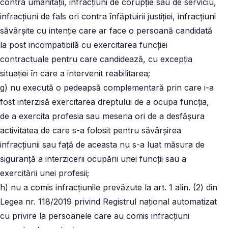
contra umanităţii, infracţiuni de corupţie sau de serviciu,
infracţiuni de fals ori contra înfăptuirii justiţiei, infracţiuni
săvârşite cu intenţie care ar face o persoană candidată
la post incompatibilă cu exercitarea funcţiei
contractuale pentru care candidează, cu excepţia
situaţiei în care a intervenit reabilitarea;
g) nu execută o pedeapsă complementară prin care i-a
fost interzisă exercitarea dreptului de a ocupa funcţia,
de a exercita profesia sau meseria ori de a desfăşura
activitatea de care s-a folosit pentru săvârşirea
infracţiunii sau faţă de aceasta nu s-a luat măsura de
siguranţă a interzicerii ocupării unei funcţii sau a
exercitării unei profesii;
h) nu a comis infracţiunile prevăzute la art. 1 alin. (2) din
Legea nr. 118/2019 privind Registrul naţional automatizat
cu privire la persoanele care au comis infracţiuni