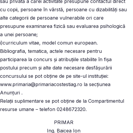
sau privată a cărei activitate presupune contactul direct
cu copii, persoane în vârstă, persoane cu dizabilităţi sau
alte categorii de persoane vulnerabile ori care
presupune examinarea fizică sau evaluarea psihologică
a unei persoane;
i)curriculum vitae, model comun european.
Bibliografia, tematica, actele necesare pentru
participarea la concurs și atribuțiile stabilite în fișa
postului precum şi alte date necesare desfăşurării
concursului se pot obține de pe site-ul instituției:
www.primaria@primariacostestiag.ro la secțiunea
Anunțuri .
Relaţii suplimentare se pot obţine de la Compartimentul
resurse umane – telefon 0248672320.
PRIMAR
Ing. Baicea Ion