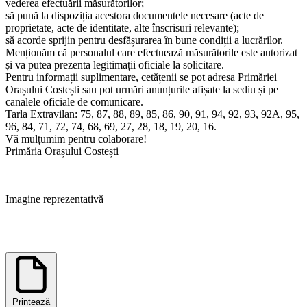
vederea efectuării măsurătorilor;
să pună la dispoziția acestora documentele necesare (acte de
proprietate, acte de identitate, alte înscrisuri relevante);
să acorde sprijin pentru desfășurarea în bune condiții a lucrărilor.
Menționăm că personalul care efectuează măsurătorile este autorizat
și va putea prezenta legitimații oficiale la solicitare.
Pentru informații suplimentare, cetățenii se pot adresa Primăriei
Orașului Costești sau pot urmări anunțurile afișate la sediu și pe
canalele oficiale de comunicare.
Tarla Extravilan: 75, 87, 88, 89, 85, 86, 90, 91, 94, 92, 93, 92A, 95,
96, 84, 71, 72, 74, 68, 69, 27, 28, 18, 19, 20, 16.
Vă mulțumim pentru colaborare!
Primăria Orașului Costești
Imagine reprezentativă
Printează