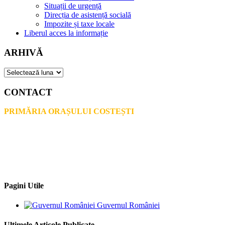
Situații de urgență
Direcția de asistență socială
Impozite și taxe locale
Liberul acces la informație
ARHIVĂ
ARHIVĂ
CONTACT
PRIMĂRIA ORAȘULUI COSTEȘTI
Adresă: str.Victoriei, nr. 49
Oraș Costești, Județul Argeș
Cod poștal 115200
Adresă web: www.primariacostestiag.ro
E-mail: primaria@primariacostestiag.ro
Telefon: 0248.672.320
Pagini Utile
Guvernul României
Ultimele Articole Publicate