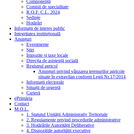
Componență
Comisii de specialitate
R.O.F. C.L. 2024
Ședințe
Hotărâri
Informații de interes public
Integritatea instituțională
Anunțuri
Evenimente
Știri
Impozite și taxe locale
Direcția de asistență socială
Registrul agricol
Anunțuri privind vânzarea terenurilor agricole
situate în extravilan conform Legii Nr.17/2014
Informații electorale
Situații de urgență
Carieră
ePrimăria
Contact
M.O.L.
1. Statutul Unității Administrativ Teritoriale
2. Regulamente privind procedurile administrative
3. Hotărârile Autorității Deliberative
4. Dispoziţiile autorităţii executive