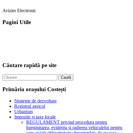
Avizier Electronic
Pagini Utile
Căutare rapidă pe site
Caută
după:
Primăria orașului Costești
Strategie de dezvoltare
Registrul agricol
Urbanism
Impozite și taxe locale
REGULAMENT privind procedura pentru
înregistrarea, evidența și radierea vehiculelor pentru
care există obligativitatea înregistrării, de pe raza