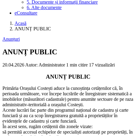
5. Documente și informații financiare
6. Alte documente
eConsultare
Acasă
ANUNȚ PUBLIC
Anunțuri
ANUNȚ PUBLIC
20.04.2026
Autor: Administrator
1 min citire
17 vizualizări
ANUNȚ PUBLIC
Primăria Orașului Costești aduce la cunoștința cetățenilor că, în
perioada următoare, vor începe lucrările de înregistrare sistematică a
imobilelor (măsurători cadastrale) pentru anumite sectoare de pe raza
administrativ-teritorială a orașului Costești.
Aceste lucrări fac parte din programul național de cadastru și carte
funciară și au ca scop înregistrarea gratuită a proprietăților în
evidențele de cadastru și carte funciară.
În acest sens, rugăm cetățenii din zonele vizate:
să permită accesul echipelor de specialiști autorizați pe proprietăți, în