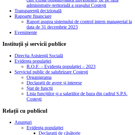
administrativ-teritorială a orașului Costești
Transparență decizională
Rapoarte financiare
Raport asupra sistemului de control intern managerial la
data de 31 decembrie 2023
Evenimente
Instituții și servicii publice
Direcția Asistență Socială
Evidența populației
R.O.F. – Evidența populației – 2023
Serviciul public de salubrizare Costești
Organigrama
Declarații de avere și interese
Ștat de funcții
Lista funcțiilor și a salariilor de baza din cadrul S.P.S.
Costești
Relații cu publicul
Anunțuri
Evidența populației
Declarații de căsătorie