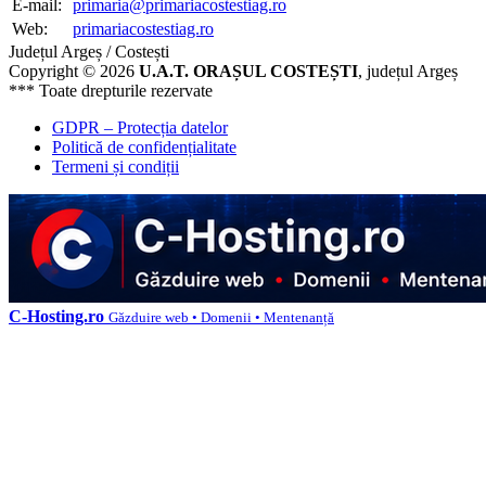
E-mail:
primaria@primariacostestiag.ro
Web:
primariacostestiag.ro
Județul Argeș / Costești
Copyright © 2026
U.A.T. ORAȘUL COSTEȘTI
, județul Argeș
*** Toate drepturile rezervate
GDPR – Protecția datelor
Politică de confidențialitate
Termeni și condiții
C-Hosting.ro
Găzduire web • Domenii • Mentenanță