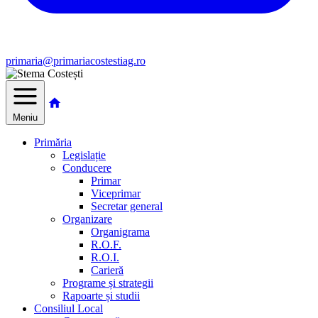
primaria@primariacostestiag.ro
Meniu
Primăria
Legislație
Conducere
Primar
Viceprimar
Secretar general
Organizare
Organigrama
R.O.F.
R.O.I.
Carieră
Programe și strategii
Rapoarte și studii
Consiliul Local