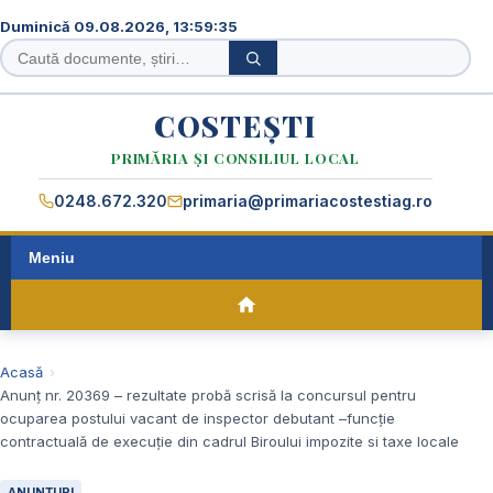
Duminică 09.08.2026, 13:59:36
Caută
Caută
în
site
COSTEȘTI
PRIMĂRIA ȘI CONSILIUL LOCAL
0248.672.320
primaria@primariacostestiag.ro
Meniu
Acasă
Anunț nr. 20369 – rezultate probă scrisă la concursul pentru
ocuparea postului vacant de inspector debutant –funcție
contractuală de execuție din cadrul Biroului impozite si taxe locale
ANUNȚURI