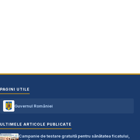
Oraș Costești, Județul Argeș
Cod poștal 115200
Adresă web: www.primariacostestiag.ro
E-mail: primaria@primariacostestiag.ro
Telefon: 0248.672.320
PAGINI UTILE
Guvernul României
ULTIMELE ARTICOLE PUBLICATE
Campanie de testare gratuită pentru sănătatea ficatului,