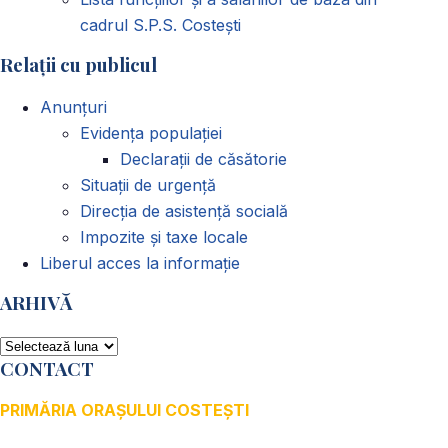
cadrul S.P.S. Costești
Relații cu publicul
Anunțuri
Evidența populației
Declarații de căsătorie
Situații de urgență
Direcția de asistență socială
Impozite și taxe locale
Liberul acces la informație
ARHIVĂ
ARHIVĂ
CONTACT
PRIMĂRIA ORAȘULUI COSTEȘTI
Adresă: str.Victoriei, nr. 49