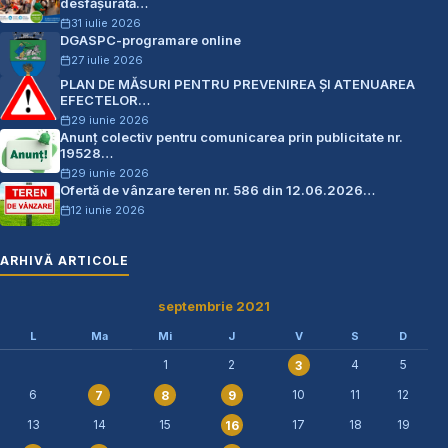
desfășurată…
31 iulie 2026
DGASPC-programare online
27 iulie 2026
PLAN DE MĂSURI PENTRU PREVENIREA ŞI ATENUAREA
EFECTELOR…
29 iunie 2026
Anunț colectiv pentru comunicarea prin publicitate nr.
19528…
29 iunie 2026
Ofertă de vânzare teren nr. 586 din 12.06.2026…
12 iunie 2026
ARHIVĂ ARTICOLE
septembrie 2021
L
Ma
Mi
J
V
S
D
1
2
4
5
3
6
10
11
12
7
8
9
13
14
15
17
18
19
16