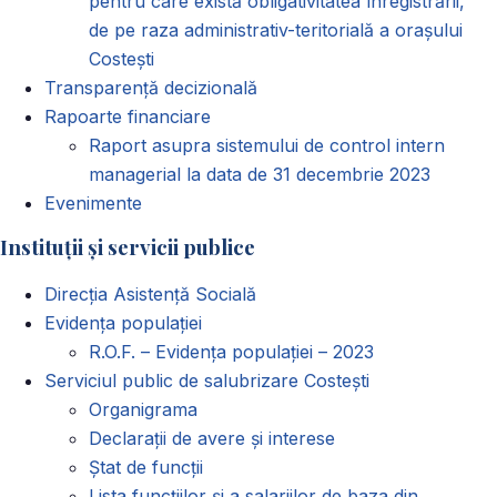
pentru care există obligativitatea înregistrării,
de pe raza administrativ-teritorială a orașului
Costești
Transparență decizională
Rapoarte financiare
Raport asupra sistemului de control intern
managerial la data de 31 decembrie 2023
Evenimente
Instituții și servicii publice
Direcția Asistență Socială
Evidența populației
R.O.F. – Evidența populației – 2023
Serviciul public de salubrizare Costești
Organigrama
Declarații de avere și interese
Ștat de funcții
Lista funcțiilor și a salariilor de baza din