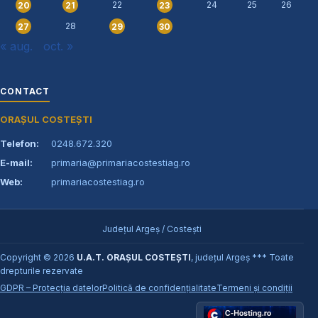
22
24
25
26
20
21
23
28
27
29
30
« aug.
oct. »
CONTACT
ORAȘUL COSTEȘTI
Telefon:
0248.672.320
E-mail:
primaria@primariacostestiag.ro
Web:
primariacostestiag.ro
Județul Argeș / Costești
Copyright © 2026
U.A.T. ORAȘUL COSTEȘTI
, județul Argeș *** Toate
drepturile rezervate
GDPR – Protecția datelor
Politică de confidențialitate
Termeni și condiții