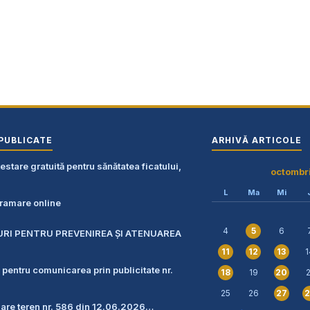
PUBLICATE
ARHIVĂ ARTICOLE
stare gratuită pentru sănătatea ficatului,
octombr
L
Ma
Mi
amare online
4
6
5
URI PENTRU PREVENIREA ŞI ATENUAREA
1
11
12
13
 pentru comunicarea prin publicitate nr.
19
2
18
20
25
26
27
2
zare teren nr. 586 din 12.06.2026…