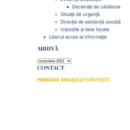
Declarații de căsătorie
Situații de urgență
Direcția de asistență socială
Impozite și taxe locale
Liberul acces la informație
ARHIVĂ
ARHIVĂ
CONTACT
PRIMĂRIA ORAȘULUI COSTEȘTI
Adresă: str.Victoriei, nr. 49
Oraș Costești, Județul Argeș
Cod poștal 115200
Adresă web:
www.primariacostestiag.ro
E-mail: