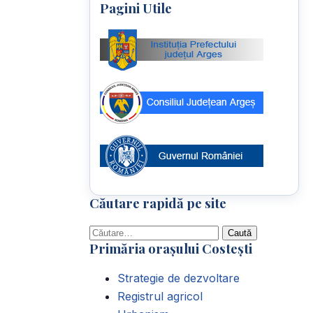
Pagini Utile
Căutare rapidă pe site
Caută
Primăria orașului Costești
după:
Strategie de dezvoltare
Registrul agricol