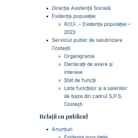
Direcția Asistență Socială
Evidența populației
R.O.F. – Evidența populației –
2023
Serviciul public de salubrizare
Costești
Organigrama
Declarații de avere și
interese
Ștat de funcții
Lista funcțiilor și a salariilor
de baza din cadrul S.P.S.
Costești
Relații cu publicul
Anunțuri
Evidența populației