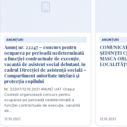
ANUNȚURI
ANUNȚURI
Anunț nr. 22247 – concurs pentru
COMUNICAT
ocuparea pe perioadă nedeterminată
ȘEDINȚEI CJ
a funcției contractuale de execuție,
MASCA OBL
vacantă de asistent social debutant, în
LOCALITĂȚ
cadrul Direcției de asistență socială –
Compartiment autoritate tutelară și
protecția copilului
Nr. 22247/12.10.2021 ANUNȚ UAT Orașul
Costești organizează concurs pentru
ocuparea pe perioadă nedeterminată a
funcției contractuale de execuție, vacantă
de…
12.10.2021
12.10.2021