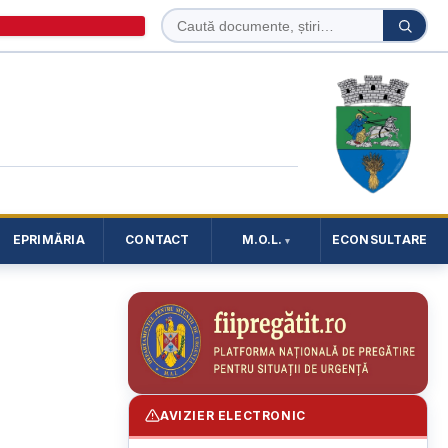
Caută
Caută
în
site
EPRIMĂRIA
CONTACT
M.O.L.
ECONSULTARE
AVIZIER ELECTRONIC