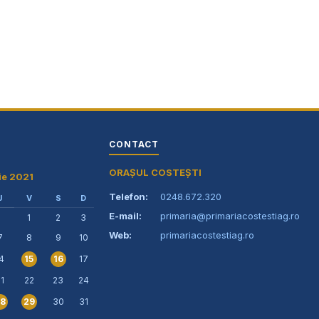
primaria@primariacostestiag.ro
Telefon: 0248.672.320
CONTACT
ORAȘUL COSTEȘTI
ie 2021
Telefon:
0248.672.320
J
V
S
D
E-mail:
primaria@primariacostestiag.ro
1
2
3
Web:
primariacostestiag.ro
7
8
9
10
4
17
15
16
1
22
23
24
30
31
8
29