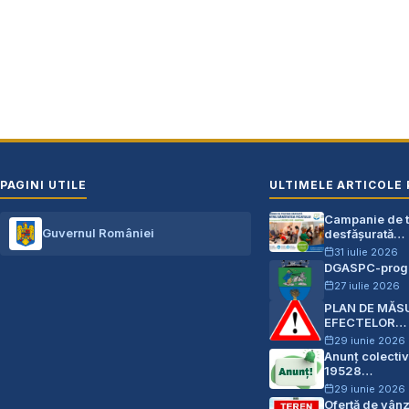
PAGINI UTILE
ULTIMELE ARTICOLE 
Campanie de te
Guvernul României
desfășurată…
31 iulie 2026
DGASPC-progr
27 iulie 2026
PLAN DE MĂS
EFECTELOR…
29 iunie 2026
Anunț colectiv
19528…
29 iunie 2026
Ofertă de vân