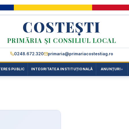
COSTEȘTI
PRIMĂRIA ȘI CONSILIUL LOCAL
0248.672.320
primaria@primariacostestiag.ro
TERES PUBLIC
INTEGRITATEA INSTITUȚIONALĂ
ANUNȚURI