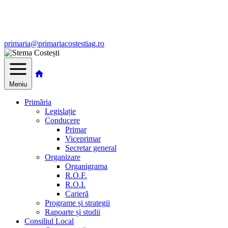
primaria@primariacostestiag.ro
Meniu
Primăria
Legislație
Conducere
Primar
Viceprimar
Secretar general
Organizare
Organigrama
R.O.F.
R.O.I.
Carieră
Programe și strategii
Rapoarte și studii
Consiliul Local