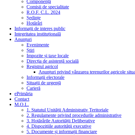
Componență
Comisii de specialitate
R.O.F. C.L. 2024
Ședințe
Hotărâri
Informații de interes public
Integritatea instituțională
Anunțuri
Evenimente
Știri
Impozite și taxe locale
Direcția de asistență socială
Registrul agricol
Anunțuri privind vânzarea terenurilor agricole sit
Informații electorale
Situații de urgență
Carieră
ePrimăria
Contact
M.O.L.
1. Statutul Unității Administrativ Teritoriale
2. Regulamente privind procedurile administrative
3. Hotărârile Autorității Deliberative
4. Dispoziţiile autorităţii executive
5. Documente și informații financiare