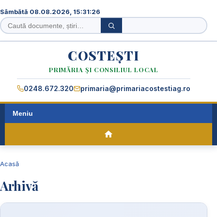
Sâmbătă 08.08.2026, 15:31:26
Caută
Caută
în
site
COSTEȘTI
PRIMĂRIA ȘI CONSILIUL LOCAL
0248.672.320
primaria@primariacostestiag.ro
Meniu
Acasă
Arhivă