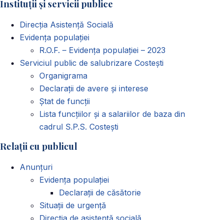
Instituții și servicii publice
Direcția Asistență Socială
Evidența populației
R.O.F. – Evidența populației – 2023
Serviciul public de salubrizare Costești
Organigrama
Declarații de avere și interese
Ștat de funcții
Lista funcțiilor și a salariilor de baza din
cadrul S.P.S. Costești
Relații cu publicul
Anunțuri
Evidența populației
Declarații de căsătorie
Situații de urgență
Direcția de asistență socială