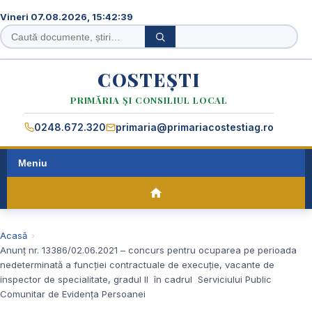
Vineri 07.08.2026, 15:42:39
Caută
Caută
în
site
COSTEȘTI
PRIMĂRIA ȘI CONSILIUL LOCAL
0248.672.320
primaria@primariacostestiag.ro
Meniu
Acasă
Anunț nr. 13386/02.06.2021 – concurs pentru ocuparea pe perioada
nedeterminată a funcției contractuale de execuție, vacante de
inspector de specialitate, gradul II în cadrul Serviciului Public
Comunitar de Evidența Persoanei