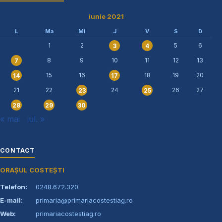
iunie 2021
L
Ma
Mi
J
V
S
D
1
2
5
6
3
4
8
9
10
11
12
13
7
15
16
18
19
20
14
17
21
22
24
26
27
23
25
28
29
30
« mai
iul. »
CONTACT
ORAȘUL COSTEȘTI
Telefon:
0248.672.320
E-mail:
primaria@primariacostestiag.ro
Web:
primariacostestiag.ro