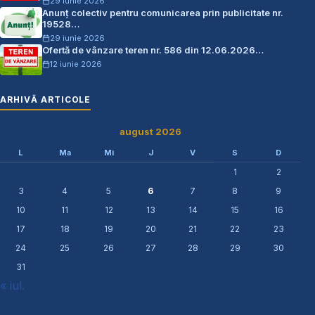
29 iunie 2026
Anunț colectiv pentru comunicarea prin publicitate nr.
19528…
29 iunie 2026
Ofertă de vânzare teren nr. 586 din 12.06.2026…
12 iunie 2026
ARHIVĂ ARTICOLE
august 2026
L
Ma
Mi
J
V
S
D
1
2
3
4
5
6
7
8
9
10
11
12
13
14
15
16
17
18
19
20
21
22
23
24
25
26
27
28
29
30
31
« iul.