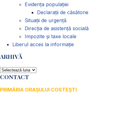
Evidența populației
Declarații de căsătorie
Situații de urgență
Direcția de asistență socială
Impozite și taxe locale
Liberul acces la informație
ARHIVĂ
ARHIVĂ
CONTACT
PRIMĂRIA ORAȘULUI COSTEȘTI
Adresă: str.Victoriei, nr. 49
Oraș Costești, Județul Argeș
Cod poștal 115200
Adresă web: www.primariacostestiag.ro
E-mail: primaria@primariacostestiag.ro
Telefon: 0248.672.320