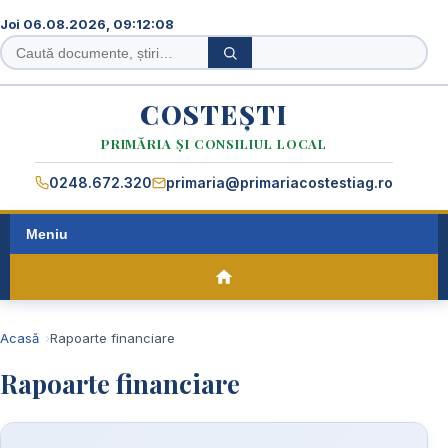
Joi 06.08.2026, 09:12:09
Caută
Caută
în
site
COSTEȘTI
PRIMĂRIA ȘI CONSILIUL LOCAL
0248.672.320
primaria@primariacostestiag.ro
Meniu
Acasă
Rapoarte financiare
Rapoarte financiare