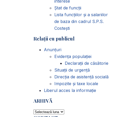
interese
Ștat de funcții
Lista funcțiilor și a salariilor
de baza din cadrul S.P.S.
Costești
Relații cu publicul
Anunțuri
Evidența populației
Declarații de căsătorie
Situații de urgență
Direcția de asistență socială
Impozite și taxe locale
Liberul acces la informație
ARHIVĂ
ARHIVĂ