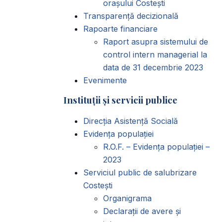
orașului Costești
Transparență decizională
Rapoarte financiare
Raport asupra sistemului de
control intern managerial la
data de 31 decembrie 2023
Evenimente
Instituții și servicii publice
Direcția Asistență Socială
Evidența populației
R.O.F. – Evidența populației –
2023
Serviciul public de salubrizare
Costești
Organigrama
Declarații de avere și