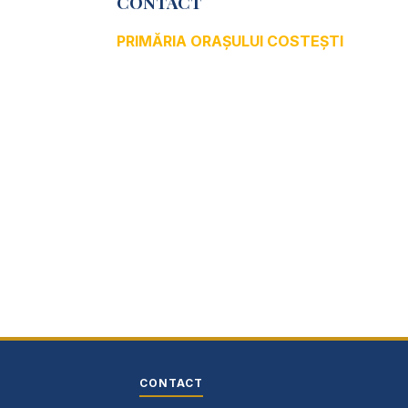
CONTACT
PRIMĂRIA ORAȘULUI COSTEȘTI
Adresă: str.Victoriei, nr. 49
Oraș Costești, Județul Argeș
Cod poștal 115200
Adresă web:
www.primariacostestiag.ro
E-mail:
primaria@primariacostestiag.ro
Telefon: 0248.672.320
CONTACT