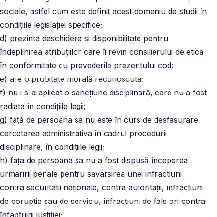
sociale, astfel cum este definit acest domeniu de studii în
condițiile legislației specifice;
d) prezinta deschidere si disponibilitate pentru
îndeplinirea atribuțiilor care îi revin consilierului de etica
în conformitate cu prevederile prezentului cod;
e) are o probitate morală recunoscuta;
f) nu i s-a aplicat o sancțiune disciplinară, care nu a fost
radiata în condițiile legii;
g) față de persoana sa nu este în curs de desfasurare
cercetarea administrativa în cadrul procedurii
disciplinare, în condițiile legii;
h) fața de persoana sa nu a fost dispusă începerea
urmaririi penale pentru savârsirea unei infractiuni
contra securitatii naționale, contra autoritații, infractiuni
de coruptie sau de serviciu, infracțiuni de fals ori contra
înfaptuirii justiției;