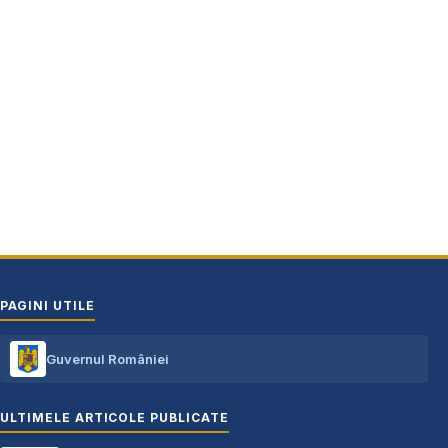
Adresă: str.Victoriei, nr. 49
Oraș Costești, Județul Argeș
Cod poștal 115200
Adresă web: www.primariacostestiag.ro
E-mail: primaria@primariacostestiag.ro
Telefon: 0248.672.320
PAGINI UTILE
Guvernul României
ULTIMELE ARTICOLE PUBLICATE