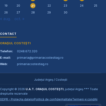
19
20
22
23
24
25
21
26
27
28
29
30
« aug.
oct. »
CONTACT
ORAȘUL COSTEȘTI
Telefon:
0248.672.320
E-mail:
primaria@primariacostestiag.ro
Web:
primariacostestiag.ro
Județul Argeș / Costești
Copyright © 2026
U.A.T. ORAȘUL COSTEȘTI
, județul Argeș *** Toate
drepturile rezervate
GDPR – Protecția datelor
Politică de confidențialitate
Termeni și condiții