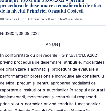
Anunț nr. 19304 din 08.09.2022 – privind
procedura de desemnare a consilierului de etică
de la nivelul Primăriei Orașului Costești
08.09.2022
Autor: Administrator
6 min citire
9 vizualizări
Nr.19304/08.09.2022
ANUNȚ
În conformitate cu prevederile HG nr.931/01.09.2021
privind procedura de desemnare, atributiile, modalitatea
de organizare a activitatii și procedura de evaluare a
performantelor profesionale individuale ale consilierului
de etica, precum și pentru aprobarea modalitatii de
raportare a instituțiilor și autoritatilor în scopul asigurarii
implementarii, monitorizarii și controlului respectarii
principiilor și normelor privind conduita funcționarilor
publici, Primaria Orasului Costesti desfășoara în