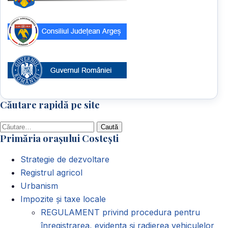
Căutare rapidă pe site
Caută
Primăria orașului Costești
după:
Strategie de dezvoltare
Registrul agricol
Urbanism
Impozite și taxe locale
REGULAMENT privind procedura pentru
înregistrarea, evidența și radierea vehiculelor