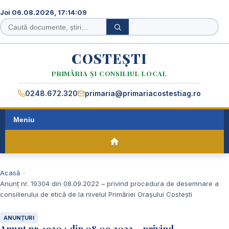
Joi 06.08.2026, 17:14:10
Caută
Caută
în
site
COSTEȘTI
PRIMĂRIA ȘI CONSILIUL LOCAL
0248.672.320
primaria@primariacostestiag.ro
Meniu
Acasă
Anunț nr. 19304 din 08.09.2022 – privind procedura de desemnare a
consilierului de etică de la nivelul Primăriei Orașului Costești
ANUNȚURI