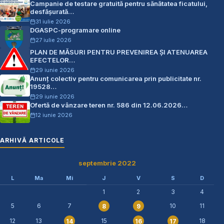
Campanie de testare gratuită pentru sănătatea ficatului,
desfășurată…
31 iulie 2026
DGASPC-programare online
27 iulie 2026
PLAN DE MĂSURI PENTRU PREVENIREA ŞI ATENUAREA
EFECTELOR…
29 iunie 2026
Anunț colectiv pentru comunicarea prin publicitate nr.
19528…
29 iunie 2026
Ofertă de vânzare teren nr. 586 din 12.06.2026…
12 iunie 2026
ARHIVĂ ARTICOLE
septembrie 2022
L
Ma
Mi
J
V
S
D
1
2
3
4
5
6
7
10
11
8
9
12
13
15
18
14
16
17