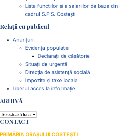
Lista funcțiilor și a salariilor de baza din
cadrul S.P.S. Costești
Relații cu publicul
Anunțuri
Evidența populației
Declarații de căsătorie
Situații de urgență
Direcția de asistență socială
Impozite și taxe locale
Liberul acces la informație
ARHIVĂ
ARHIVĂ
CONTACT
PRIMĂRIA ORAȘULUI COSTEȘTI