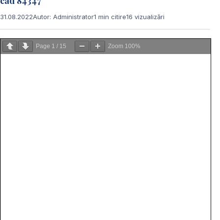
cad 84347
31.08.2022
Autor: Administrator
1 min citire
16 vizualizări
Page
1
/
15
Zoom
100%