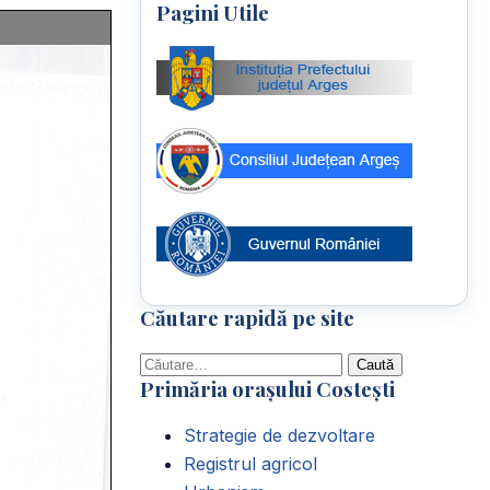
Pagini Utile
Căutare rapidă pe site
Caută
Primăria orașului Costești
după:
Strategie de dezvoltare
Registrul agricol