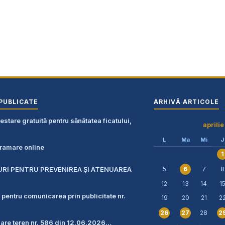
PUBLICATE
ARHIVĂ ARTICOLE
stare gratuită pentru sănătatea ficatului,
aprili
L
Ma
Mi
J
amare online
1
URI PENTRU PREVENIREA ŞI ATENUAREA
5
7
8
6
12
13
14
1
 pentru comunicarea prin publicitate nr.
19
20
21
2
28
26
27
2
zare teren nr. 586 din 12.06.2026…