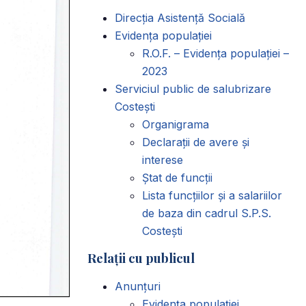
Direcția Asistență Socială
Evidența populației
R.O.F. – Evidența populației –
2023
Serviciul public de salubrizare
Costești
Organigrama
Declarații de avere și
interese
Ștat de funcții
Lista funcțiilor și a salariilor
de baza din cadrul S.P.S.
Costești
Relații cu publicul
Anunțuri
Evidența populației