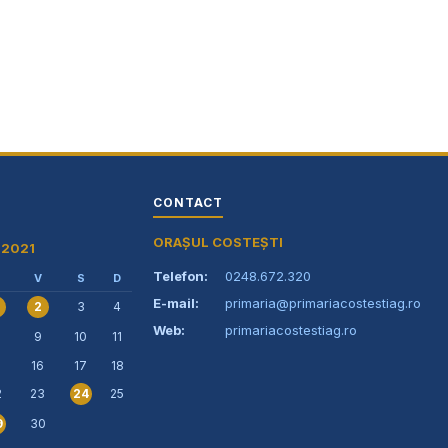
primaria@primariacostestiag.ro
Telefon: 0248.672.320
CONTACT
ORAȘUL COSTEȘTI
e 2021
Telefon:
0248.672.320
V
S
D
E-mail:
primaria@primariacostestiag.ro
3
4
2
Web:
primariacostestiag.ro
9
10
11
5
16
17
18
2
23
25
24
30
9