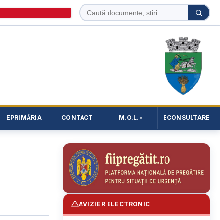
Caută
Caută
în
site
EPRIMĂRIA
CONTACT
M.O.L.
ECONSULTARE
AVIZIER ELECTRONIC