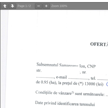
Page
1
/
2
Zoom
100%