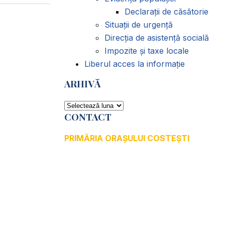
Declarații de căsătorie
Situații de urgență
Direcția de asistență socială
Impozite și taxe locale
Liberul acces la informație
ARHIVĂ
ARHIVĂ
CONTACT
PRIMĂRIA ORAȘULUI COSTEȘTI
Adresă: str.Victoriei, nr. 49
Oraș Costești, Județul Argeș
Cod poștal 115200
Adresă web:
www.primariacostestiag.ro
E-mail: