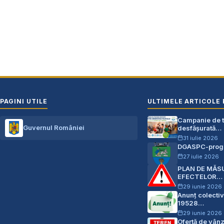
PAGINI UTILE
ULTIMELE ARTICOLE 
Campanie de te
Guvernul României
desfășurată…
31 iulie 2026
DGASPC-progr
27 iulie 2026
PLAN DE MĂS
EFECTELOR…
29 iunie 2026
Anunț colectiv
19528…
29 iunie 2026
Ofertă de vân