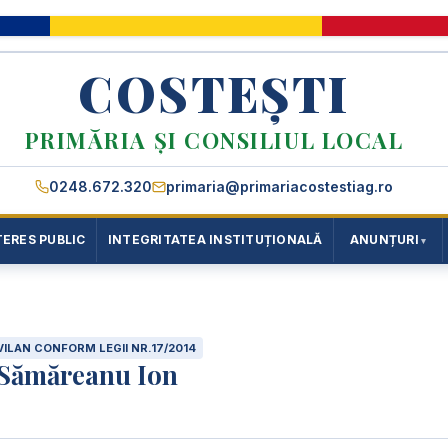
COSTEȘTI
PRIMĂRIA ȘI CONSILIUL LOCAL
0248.672.320
primaria@primariacostestiag.ro
TERES PUBLIC
INTEGRITATEA INSTITUȚIONALĂ
ANUNȚURI
ILAN CONFORM LEGII NR.17/2014
 Sămăreanu Ion