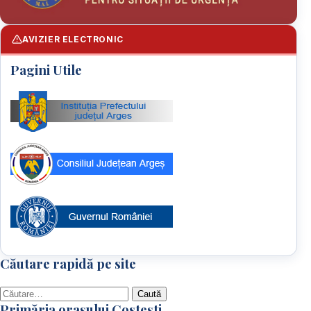
AVIZIER ELECTRONIC
Pagini Utile
Căutare rapidă pe site
Caută
Primăria orașului Costești
după: