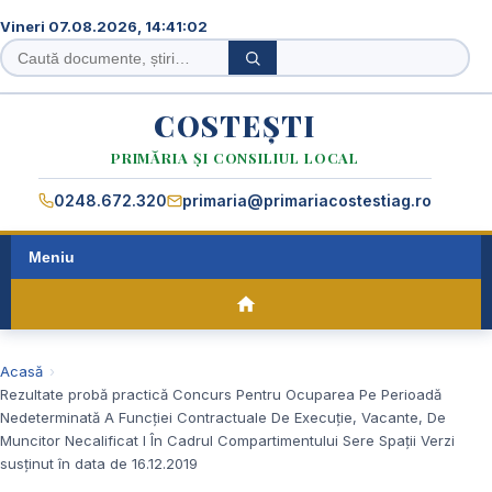
Vineri 07.08.2026, 14:41:02
Caută
Caută
în
site
COSTEȘTI
PRIMĂRIA ȘI CONSILIUL LOCAL
0248.672.320
primaria@primariacostestiag.ro
Meniu
Acasă
Rezultate probă practică Concurs Pentru Ocuparea Pe Perioadă
Nedeterminată A Funcției Contractuale De Execuție, Vacante, De
Muncitor Necalificat I În Cadrul Compartimentului Sere Spații Verzi
susținut în data de 16.12.2019