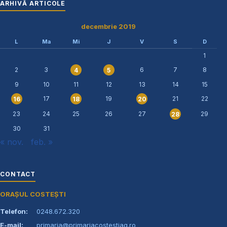
ARHIVĂ ARTICOLE
decembrie 2019
L
Ma
Mi
J
V
S
D
1
2
3
6
7
8
4
5
9
10
11
12
13
14
15
17
19
21
22
16
18
20
23
24
25
26
27
29
28
30
31
« nov.
feb. »
CONTACT
ORAȘUL COSTEȘTI
Telefon:
0248.672.320
E-mail:
primaria@primariacostestiag.ro