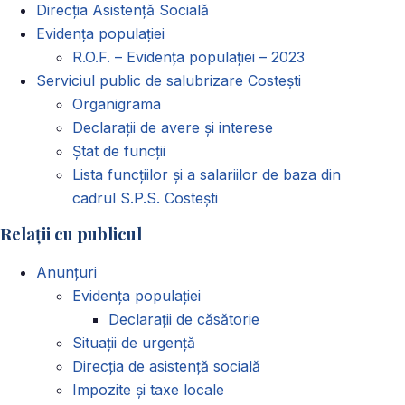
Direcția Asistență Socială
Evidența populației
R.O.F. – Evidența populației – 2023
Serviciul public de salubrizare Costești
Organigrama
Declarații de avere și interese
Ștat de funcții
Lista funcțiilor și a salariilor de baza din
cadrul S.P.S. Costești
Relații cu publicul
Anunțuri
Evidența populației
Declarații de căsătorie
Situații de urgență
Direcția de asistență socială
Impozite și taxe locale