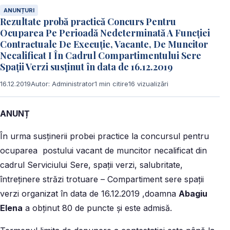
ANUNȚURI
Rezultate probă practică Concurs Pentru
Ocuparea Pe Perioadă Nedeterminată A Funcției
Contractuale De Execuție, Vacante, De Muncitor
Necalificat I În Cadrul Compartimentului Sere
Spații Verzi susținut în data de 16.12.2019
16.12.2019
Autor: Administrator
1 min citire
16 vizualizări
ANUNȚ
În urma susținerii probei practice la concursul pentru
ocuparea postului vacant de muncitor necalificat din
cadrul Serviciului Sere, spații verzi, salubritate,
întreținere străzi trotuare – Compartiment sere spații
verzi organizat în data de 16.12.2019 ,doamna
Abagiu
Elena
a obținut 80 de puncte și este admisă.