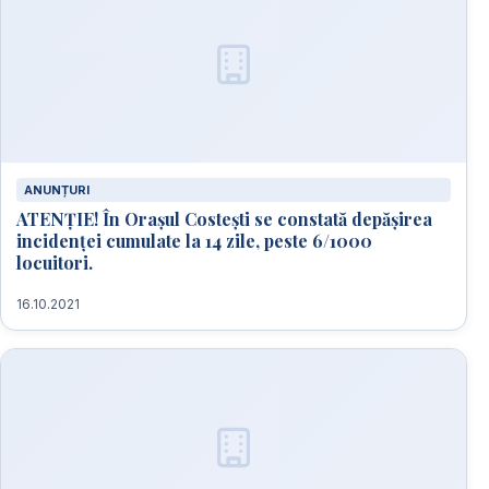
ANUNȚURI
ATENȚIE! În Orașul Costești se constată depășirea
incidenței cumulate la 14 zile, peste 6/1000
locuitori.
16.10.2021