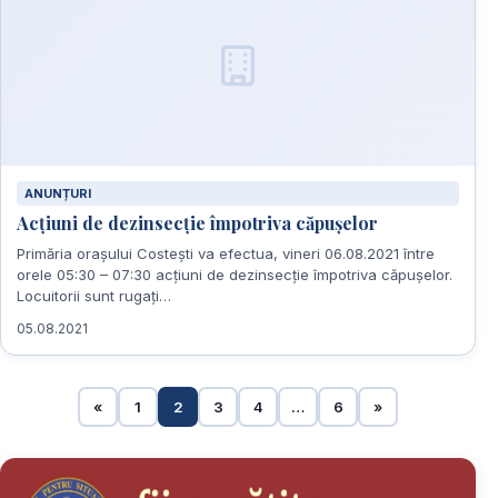
ANUNȚURI
Acțiuni de dezinsecție împotriva căpușelor
Primăria orașului Costești va efectua, vineri 06.08.2021 între
orele 05:30 – 07:30 acțiuni de dezinsecție împotriva căpușelor.
Locuitorii sunt rugați…
05.08.2021
«
1
2
3
4
…
6
»