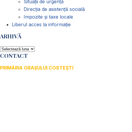
Situații de urgență
Direcția de asistență socială
Impozite și taxe locale
Liberul acces la informație
ARHIVĂ
ARHIVĂ
CONTACT
PRIMĂRIA ORAȘULUI COSTEȘTI
Adresă: str.Victoriei, nr. 49
Oraș Costești, Județul Argeș
Cod poștal 115200
Adresă web: www.primariacostestiag.ro
E-mail: primaria@primariacostestiag.ro
Telefon: 0248.672.320