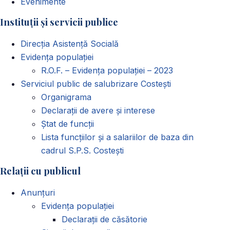
Evenimente
Instituții și servicii publice
Direcția Asistență Socială
Evidența populației
R.O.F. – Evidența populației – 2023
Serviciul public de salubrizare Costești
Organigrama
Declarații de avere și interese
Ștat de funcții
Lista funcțiilor și a salariilor de baza din
cadrul S.P.S. Costești
Relații cu publicul
Anunțuri
Evidența populației
Declarații de căsătorie