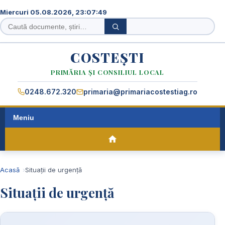
Miercuri 05.08.2026, 23:07:49
Caută
Caută
în
site
COSTEȘTI
PRIMĂRIA ȘI CONSILIUL LOCAL
0248.672.320
primaria@primariacostestiag.ro
Meniu
Acasă
Situații de urgență
Situații de urgență