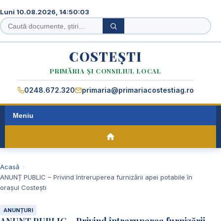
Luni 10.08.2026, 14:50:03
Caută
Caută
în
site
COSTEȘTI
PRIMĂRIA ȘI CONSILIUL LOCAL
0248.672.320
primaria@primariacostestiag.ro
Meniu
Acasă
ANUNȚ PUBLIC – Privind întreruperea furnizării apei potabile în
orașul Costești
ANUNȚURI