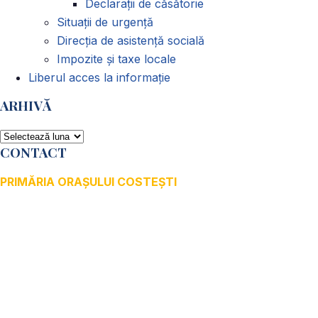
Declarații de căsătorie
Situații de urgență
Direcția de asistență socială
Impozite și taxe locale
Liberul acces la informație
ARHIVĂ
ARHIVĂ
CONTACT
PRIMĂRIA ORAȘULUI COSTEȘTI
Adresă: str.Victoriei, nr. 49
Oraș Costești, Județul Argeș
Cod poștal 115200
Adresă web: www.primariacostestiag.ro
E-mail: primaria@primariacostestiag.ro
Telefon: 0248.672.320