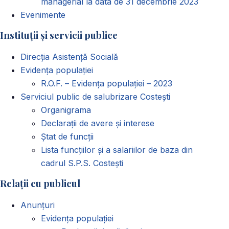
managerial la data de 31 decembrie 2023
Evenimente
Instituții și servicii publice
Direcția Asistență Socială
Evidența populației
R.O.F. – Evidența populației – 2023
Serviciul public de salubrizare Costești
Organigrama
Declarații de avere și interese
Ștat de funcții
Lista funcțiilor și a salariilor de baza din
cadrul S.P.S. Costești
Relații cu publicul
Anunțuri
Evidența populației