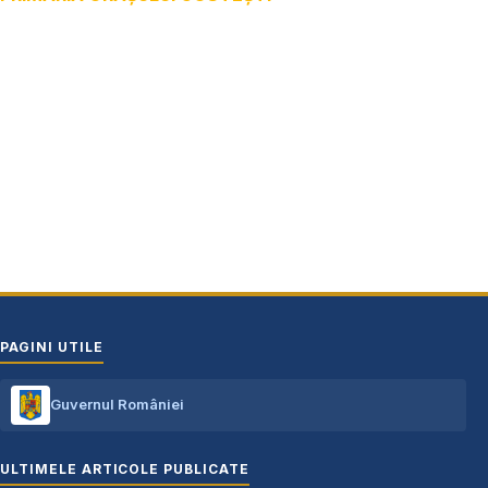
Adresă: str.Victoriei, nr. 49
Oraș Costești, Județul Argeș
Cod poștal 115200
Adresă web: www.primariacostestiag.ro
E-mail: primaria@primariacostestiag.ro
Telefon: 0248.672.320
PAGINI UTILE
Guvernul României
ULTIMELE ARTICOLE PUBLICATE