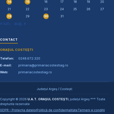
16
17
18
19
20
14
15
21
22
23
24
25
26
27
29
31
28
30
« iun.
aug. »
CONTACT
ORAȘUL COSTEȘTI
Telefon:
0248.672.320
E-mail:
primaria@primariacostestiag.ro
Web:
primariacostestiag.ro
Județul Argeș / Costești
Copyright © 2026
U.A.T. ORAȘUL COSTEȘTI
, județul Argeș *** Toate
drepturile rezervate
GDPR – Protecția datelor
Politică de confidențialitate
Termeni și condiții