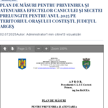
PLAN DE MĂSURI PENTRU PREVENIREA ŞI
ATENUAREA EFECTELOR CANICULEI ŞI SECETEI
PRELUNGITE PENTRU ANUL 2025 PE
TERITORIUL ORAȘULUI COSTEȘTI, JUDEȚUL
ARGEȘ
02.07.2025
Autor: Administrator
1 min citire
13 vizualizări
Page
1
/
5
Zoom
100%