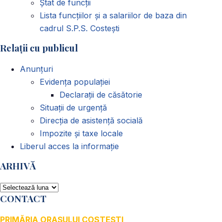
Ștat de funcții
Lista funcțiilor și a salariilor de baza din
cadrul S.P.S. Costești
Relații cu publicul
Anunțuri
Evidența populației
Declarații de căsătorie
Situații de urgență
Direcția de asistență socială
Impozite și taxe locale
Liberul acces la informație
ARHIVĂ
ARHIVĂ
CONTACT
PRIMĂRIA ORAȘULUI COSTEȘTI