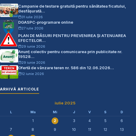
Campanie de testare gratuită pentru sănătatea ficatului,
desfășurată…
31 iulie 2026
DGASPC-programare online
27 iulie 2026
PLAN DE MĂSURI PENTRU PREVENIREA ŞI ATENUAREA
EFECTELOR…
29 iunie 2026
Anunț colectiv pentru comunicarea prin publicitate nr.
19528…
29 iunie 2026
Ofertă de vânzare teren nr. 586 din 12.06.2026…
12 iunie 2026
ARHIVĂ ARTICOLE
iulie 2025
L
Ma
Mi
J
V
S
D
1
3
4
5
6
2
7
8
9
10
11
12
13