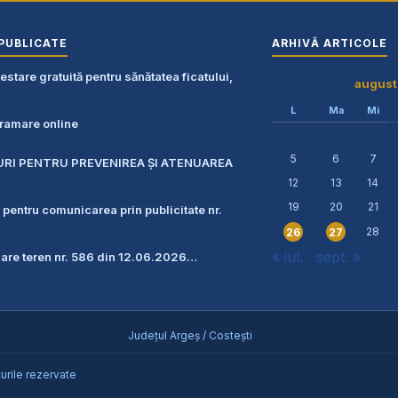
PUBLICATE
ARHIVĂ ARTICOLE
stare gratuită pentru sănătatea ficatului,
august
L
Ma
Mi
amare online
5
6
7
URI PENTRU PREVENIREA ŞI ATENUAREA
12
13
14
19
20
21
 pentru comunicarea prin publicitate nr.
28
26
27
« iul.
sept. »
zare teren nr. 586 din 12.06.2026…
Județul Argeș / Costești
urile rezervate