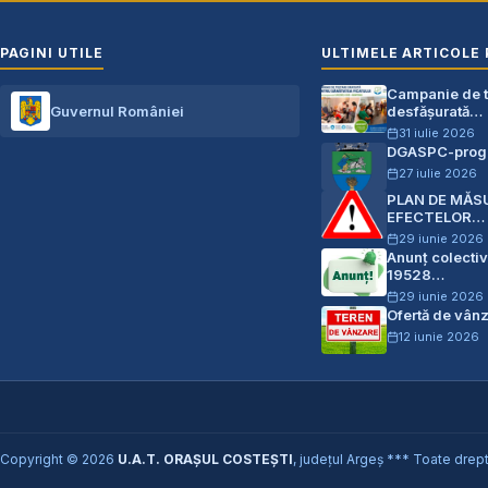
PAGINI UTILE
ULTIMELE ARTICOLE 
Campanie de te
Guvernul României
desfășurată…
31 iulie 2026
DGASPC-progr
27 iulie 2026
PLAN DE MĂS
EFECTELOR…
29 iunie 2026
Anunț colectiv
19528…
29 iunie 2026
Ofertă de vân
12 iunie 2026
Copyright © 2026
U.A.T. ORAȘUL COSTEȘTI
, județul Argeș *** Toate drept