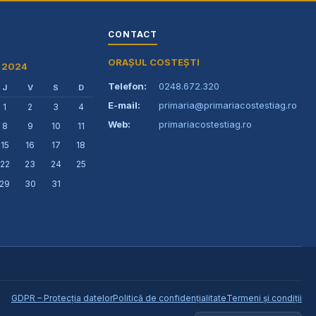
CONTACT
ORAȘUL COSTEȘTI
 2024
Telefon:
0248.672.320
J
V
S
D
E-mail:
primaria@primariacostestiag.ro
1
2
3
4
Web:
primariacostestiag.ro
8
9
10
11
15
16
17
18
22
23
24
25
29
30
31
GDPR – Protecția datelor
Politică de confidențialitate
Termeni și condiții