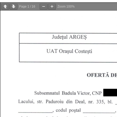
Page
1
/
16
Zoom
100%