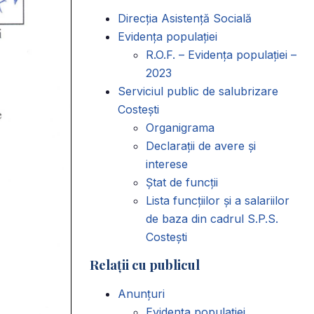
Direcția Asistență Socială
Evidența populației
R.O.F. – Evidența populației –
2023
Serviciul public de salubrizare
Costești
Organigrama
Declarații de avere și
interese
Ștat de funcții
Lista funcțiilor și a salariilor
de baza din cadrul S.P.S.
Costești
Relații cu publicul
Anunțuri
Evidența populației