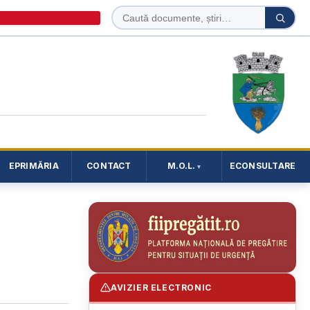
Caută
Caută
în
site
EPRIMĂRIA
CONTACT
M.O.L.
ECONSULTARE
AVIZIER ELECTRONIC