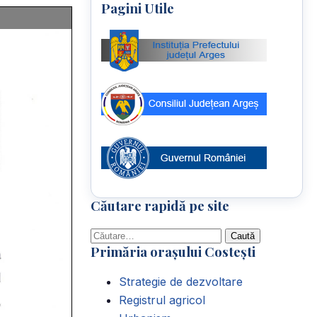
Pagini Utile
Căutare rapidă pe site
Caută
Primăria orașului Costești
după:
Strategie de dezvoltare
Registrul agricol