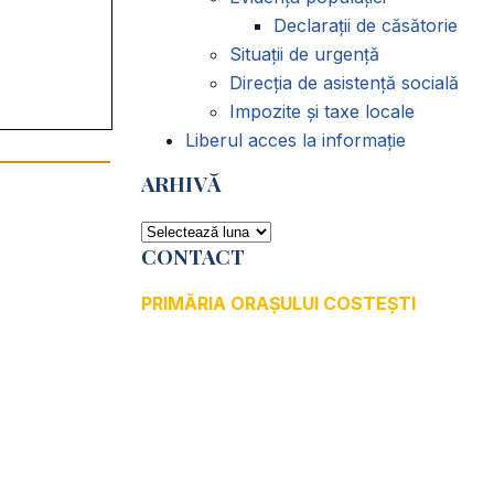
Declarații de căsătorie
Situații de urgență
Direcția de asistență socială
Impozite și taxe locale
Liberul acces la informație
ARHIVĂ
ARHIVĂ
CONTACT
PRIMĂRIA ORAȘULUI COSTEȘTI
Adresă: str.Victoriei, nr. 49
Oraș Costești, Județul Argeș
Cod poștal 115200
Adresă web:
www.primariacostestiag.ro
E-mail: