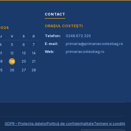
CONTACT
ORAȘUL COSTEȘTI
 2024
Telefon:
0248.672.320
J
V
S
D
E-mail:
primaria@primariacostestiag.ro
4
5
6
7
Web:
primariacostestiag.ro
11
12
13
14
18
20
21
19
25
26
27
28
GDPR – Protecția datelor
Politică de confidențialitate
Termeni și condiții