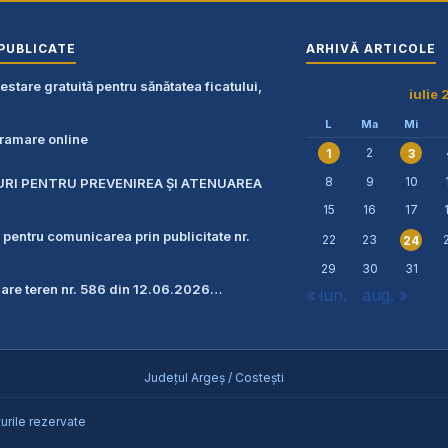
PUBLICATE
ARHIVĂ ARTICOLE
stare gratuită pentru sănătatea ficatului,
iulie
L
Ma
Mi
amare online
2
1
3
8
9
10
URI PENTRU PREVENIREA ŞI ATENUAREA
15
16
17
 pentru comunicarea prin publicitate nr.
22
23
24
29
30
31
zare teren nr. 586 din 12.06.2026…
« iun.
aug. »
Județul Argeș / Costești
urile rezervate