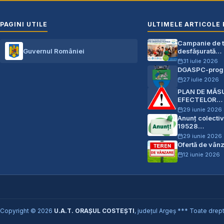
PAGINI UTILE
ULTIMELE ARTICOLE 
Campanie de te
Guvernul României
desfășurată…
31 iulie 2026
DGASPC-progr
27 iulie 2026
PLAN DE MĂS
EFECTELOR…
29 iunie 2026
Anunț colectiv
19528…
29 iunie 2026
Ofertă de vân
12 iunie 2026
Copyright © 2026
U.A.T. ORAȘUL COSTEȘTI
, județul Argeș *** Toate drept