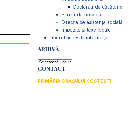
Declarații de căsătorie
Situații de urgență
Direcția de asistență socială
Impozite și taxe locale
Liberul acces la informație
ARHIVĂ
ARHIVĂ
CONTACT
PRIMĂRIA ORAȘULUI COSTEȘTI
Adresă: str.Victoriei, nr. 49
Oraș Costești, Județul Argeș
Cod poștal 115200
Adresă web:
www.primariacostestiag.ro
E-mail: