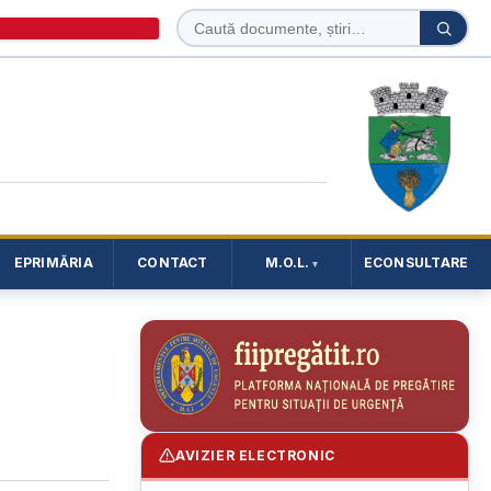
Caută
Caută
în
site
EPRIMĂRIA
CONTACT
M.O.L.
ECONSULTARE
AVIZIER ELECTRONIC