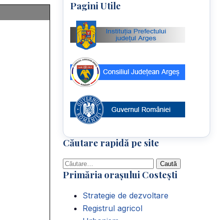
Pagini Utile
Căutare rapidă pe site
Caută
Primăria orașului Costești
după:
Strategie de dezvoltare
Registrul agricol