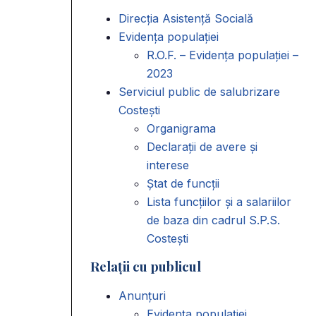
Direcția Asistență Socială
Evidența populației
R.O.F. – Evidența populației –
2023
Serviciul public de salubrizare
Costești
Organigrama
Declarații de avere și
interese
Ștat de funcții
Lista funcțiilor și a salariilor
de baza din cadrul S.P.S.
Costești
Relații cu publicul
Anunțuri
Evidența populației