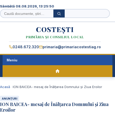
Sâmbătă 08.08.2026, 13:25:52
Caută
Caută
în
site
COSTEȘTI
PRIMĂRIA ȘI CONSILIUL LOCAL
0248.672.320
primaria@primariacostestiag.ro
Meniu
Acasă
ION BAICEA- mesaj de Înălțarea Domnului și Ziua Eroilor
ANUNȚURI
ION BAICEA- mesaj de Înălțarea Domnului și Ziua
Eroilor