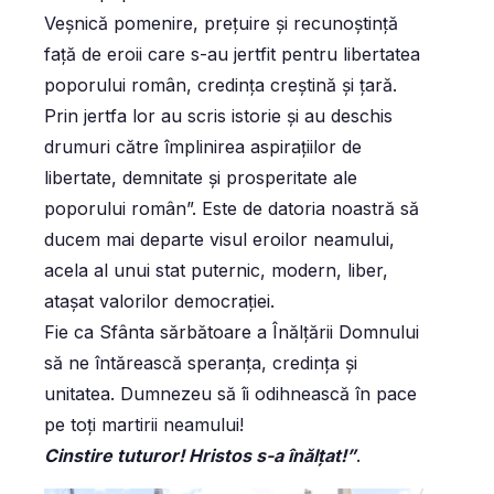
Veșnică pomenire, prețuire și recunoştinţă
faţă de eroii care s-au jertfit pentru libertatea
poporului român, credinţa creștină şi ţară.
Prin jertfa lor au scris istorie şi au deschis
drumuri către împlinirea aspiraţiilor de
libertate, demnitate şi prosperitate ale
poporului român”. Este de datoria noastră să
ducem mai departe visul eroilor neamului,
acela al unui stat puternic, modern, liber,
atașat valorilor democrației.
Fie ca Sfânta sărbătoare a Înălţării Domnului
să ne întărească speranţa, credinţa şi
unitatea. Dumnezeu să îi odihnească în pace
pe toţi martirii neamului!
Cinstire tuturor! Hristos s-a înălţat!”
.