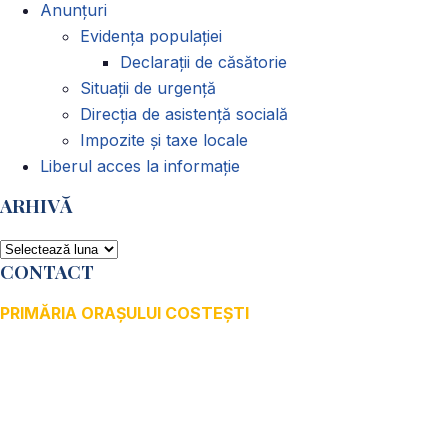
Anunțuri
Evidența populației
Declarații de căsătorie
Situații de urgență
Direcția de asistență socială
Impozite și taxe locale
Liberul acces la informație
ARHIVĂ
ARHIVĂ
CONTACT
PRIMĂRIA ORAȘULUI COSTEȘTI
Adresă: str.Victoriei, nr. 49
Oraș Costești, Județul Argeș
Cod poștal 115200
Adresă web: www.primariacostestiag.ro
E-mail: primaria@primariacostestiag.ro