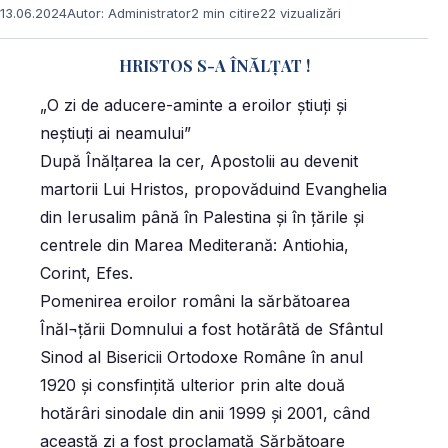
13.06.2024
Autor: Administrator
2 min citire
22 vizualizări
HRISTOS S-A ÎNĂLȚAT !
„O zi de aducere-aminte a eroilor ştiuţi şi
neştiuţi ai neamului”
După Înălţarea la cer, Apostolii au devenit
martorii Lui Hristos, propovăduind Evanghelia
din Ierusalim până în Palestina şi în ţările şi
centrele din Marea Mediterană: Antiohia,
Corint, Efes.
Pomenirea eroilor români la sărbătoarea
Înăl¬ţării Domnului a fost hotărâtă de Sfântul
Sinod al Bisericii Ortodoxe Române în anul
1920 și consfinţită ulterior prin alte două
hotărâri sinodale din anii 1999 şi 2001, când
această zi a fost proclamată Sărbătoare