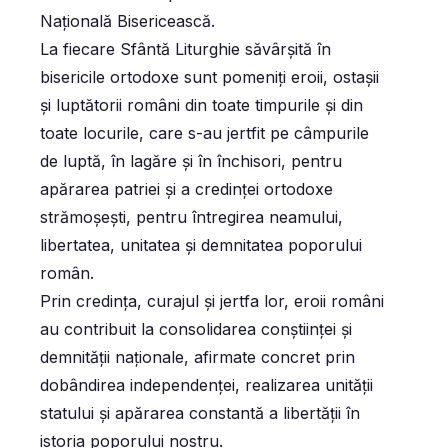
Națională Bisericească.
La fiecare Sfântă Liturghie săvârșită în
bisericile ortodoxe sunt pomeniţi eroii, ostaşii
şi luptătorii români din toate timpurile şi din
toate locurile, care s-au jertfit pe câmpurile
de luptă, în lagăre şi în închisori, pentru
apărarea patriei şi a credinţei ortodoxe
strămoşeşti, pentru întregirea neamului,
libertatea, unitatea şi demnitatea poporului
român.
Prin credința, curajul și jertfa lor, eroii români
au contribuit la consolidarea conștiinței și
demnităţii naționale, afirmate concret prin
dobândirea independenței, realizarea unităţii
statului și apărarea constantă a libertăţii în
istoria poporului nostru.