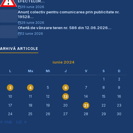
EFECTELOR…
29 iunie 2026
Anunț colectiv pentru comunicarea prin publicitate nr.
19528…
29 iunie 2026
Ofertă de vânzare teren nr. 586 din 12.06.2026…
12 iunie 2026
ARHIVĂ ARTICOLE
iunie 2024
L
Ma
Mi
J
V
S
D
1
2
5
7
8
9
3
4
6
10
11
12
14
15
16
13
17
18
19
20
22
23
21
24
25
26
27
28
29
30
« mai
iul. »