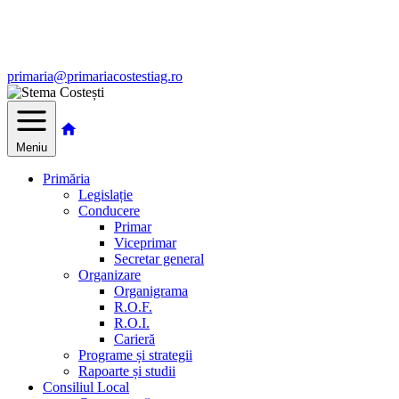
primaria@primariacostestiag.ro
Meniu
Primăria
Legislație
Conducere
Primar
Viceprimar
Secretar general
Organizare
Organigrama
R.O.F.
R.O.I.
Carieră
Programe și strategii
Rapoarte și studii
Consiliul Local