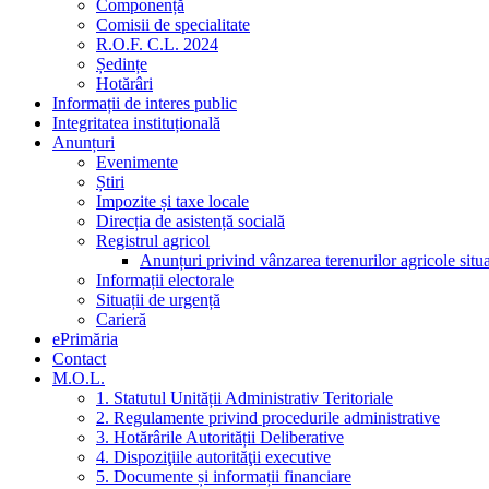
Componență
Comisii de specialitate
R.O.F. C.L. 2024
Ședințe
Hotărâri
Informații de interes public
Integritatea instituțională
Anunțuri
Evenimente
Știri
Impozite și taxe locale
Direcția de asistență socială
Registrul agricol
Anunțuri privind vânzarea terenurilor agricole sit
Informații electorale
Situații de urgență
Carieră
ePrimăria
Contact
M.O.L.
1. Statutul Unității Administrativ Teritoriale
2. Regulamente privind procedurile administrative
3. Hotărârile Autorității Deliberative
4. Dispoziţiile autorităţii executive
5. Documente și informații financiare