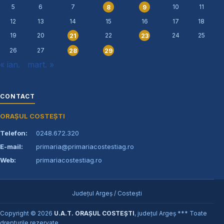
5
6
7
10
11
8
9
12
13
14
15
16
17
18
19
20
22
24
25
21
23
26
27
28
29
« ian.
mart. »
CONTACT
ORAȘUL COSTEȘTI
Telefon:
0248.672.320
E-mail:
primaria@primariacostestiag.ro
Web:
primariacostestiag.ro
Județul Argeș / Costești
Copyright © 2026
U.A.T. ORAȘUL COSTEȘTI
, județul Argeș *** Toate
drepturile rezervate