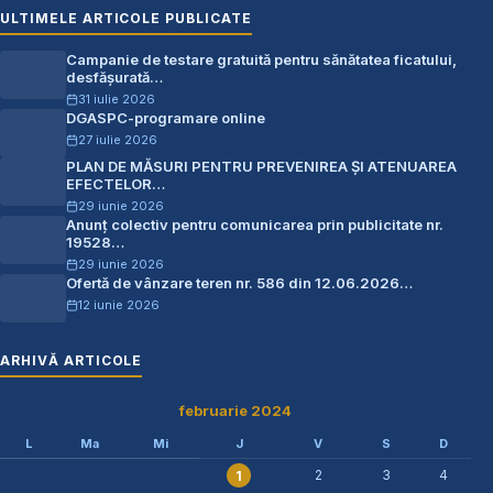
ULTIMELE ARTICOLE PUBLICATE
Campanie de testare gratuită pentru sănătatea ficatului,
desfășurată…
31 iulie 2026
DGASPC-programare online
27 iulie 2026
PLAN DE MĂSURI PENTRU PREVENIREA ŞI ATENUAREA
EFECTELOR…
29 iunie 2026
Anunț colectiv pentru comunicarea prin publicitate nr.
19528…
29 iunie 2026
Ofertă de vânzare teren nr. 586 din 12.06.2026…
12 iunie 2026
ARHIVĂ ARTICOLE
februarie 2024
L
Ma
Mi
J
V
S
D
2
3
4
1