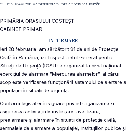
29.02.2024
Autor: Administrator
2 min citire
19 vizualizări
PRIMĂRIA ORAȘULUI COSTEȘTI
CABINET PRIMAR
INFORMARE
Ieri 28 februarie, am sărbătorit 91 de ani de Protecție
Civilă în România, iar Inspectoratul General pentru
Situații de Urgență (IGSU) a organizat la nivel național
exercițiul de alarmare ”Miercurea alarmelor”, al cărui
scop este verificarea funcționării sistemului de alertare a
populației în situații de urgență.
Conform legislației în vigoare privind organizarea şi
asigurarea activităţii de înştiinţare, avertizare,
prealarmare și alarmare în situații de protecție civilă,
semnalele de alarmare a populaţiei, instituţiilor publice şi