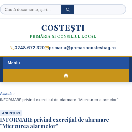
Caută
Caută
în
site
COSTEȘTI
PRIMĂRIA ȘI CONSILIUL LOCAL
0248.672.320
primaria@primariacostestiag.ro
Meniu
Acasă
INFORMARE privind exercițiul de alarmare ”Miercurea alarmelor”
ANUNȚURI
INFORMARE privind exercițiul de alarmare
”Miercurea alarmelor”