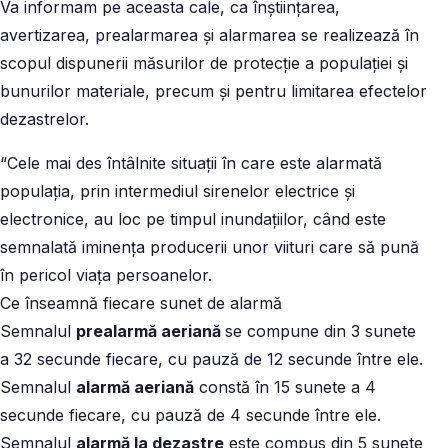
Va informam pe aceasta cale, ca înștiințarea,
avertizarea, prealarmarea și alarmarea se realizează în
scopul dispunerii măsurilor de protecție a populației și
bunurilor materiale, precum și pentru limitarea efectelor
dezastrelor.
“Cele mai des întâlnite situații în care este alarmată
populația, prin intermediul sirenelor electrice și
electronice, au loc pe timpul inundațiilor, când este
semnalată iminența producerii unor viituri care să pună
în pericol viața persoanelor.
Ce înseamnă fiecare sunet de alarmă
Semnalul
prealarmă aeriană
se compune din 3 sunete
a 32 secunde fiecare, cu pauză de 12 secunde între ele.
Semnalul
alarmă aeriană
constă în 15 sunete a 4
secunde fiecare, cu pauză de 4 secunde între ele.
Semnalul
alarmă la dezastre
este compus din 5 sunete