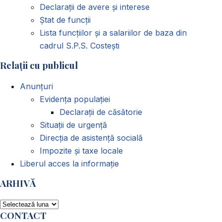
Declarații de avere și interese
Ștat de funcții
Lista funcțiilor și a salariilor de baza din
cadrul S.P.S. Costești
Relații cu publicul
Anunțuri
Evidența populației
Declarații de căsătorie
Situații de urgență
Direcția de asistență socială
Impozite și taxe locale
Liberul acces la informație
ARHIVĂ
ARHIVĂ
CONTACT