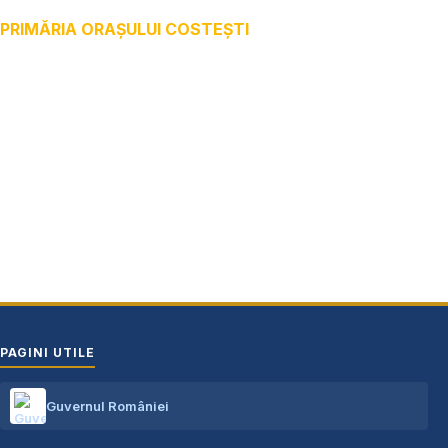
PRIMĂRIA ORAȘULUI COSTEȘTI
Adresă: str.Victoriei, nr. 49
Oraș Costești, Județul Argeș
Cod poștal 115200
Adresă web: www.primariacostestiag.ro
E-mail: primaria@primariacostestiag.ro
Telefon: 0248.672.320
PAGINI UTILE
Guvernul României