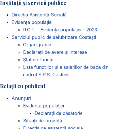
Instituții și servicii publice
Direcția Asistență Socială
Evidența populației
R.O.F. – Evidența populației – 2023
Serviciul public de salubrizare Costești
Organigrama
Declarații de avere și interese
Ștat de funcții
Lista funcțiilor și a salariilor de baza din
cadrul S.P.S. Costești
Relații cu publicul
Anunțuri
Evidența populației
Declarații de căsătorie
Situații de urgență
Direcția de asistență socială