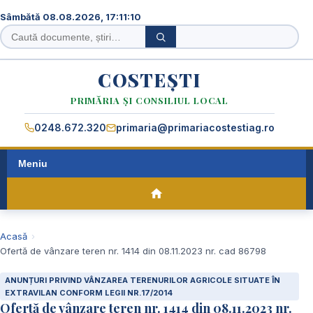
Sâmbătă 08.08.2026, 17:11:11
Caută
Caută
în
site
COSTEȘTI
PRIMĂRIA ȘI CONSILIUL LOCAL
0248.672.320
primaria@primariacostestiag.ro
Meniu
Acasă
Ofertă de vânzare teren nr. 1414 din 08.11.2023 nr. cad 86798
ANUNȚURI PRIVIND VÂNZAREA TERENURILOR AGRICOLE SITUATE ÎN
EXTRAVILAN CONFORM LEGII NR.17/2014
Ofertă de vânzare teren nr. 1414 din 08.11.2023 nr.