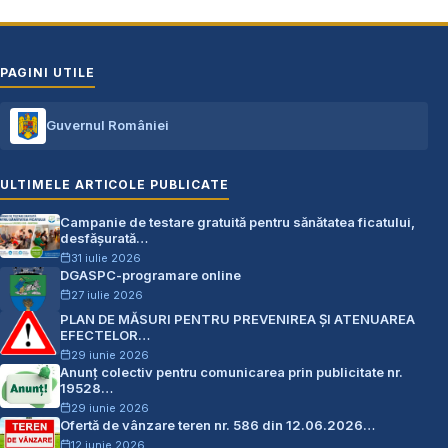
PAGINI UTILE
Guvernul României
ULTIMELE ARTICOLE PUBLICATE
Campanie de testare gratuită pentru sănătatea ficatului,
desfășurată…
31 iulie 2026
DGASPC-programare online
27 iulie 2026
PLAN DE MĂSURI PENTRU PREVENIREA ŞI ATENUAREA
EFECTELOR…
29 iunie 2026
Anunț colectiv pentru comunicarea prin publicitate nr.
19528…
29 iunie 2026
Ofertă de vânzare teren nr. 586 din 12.06.2026…
12 iunie 2026