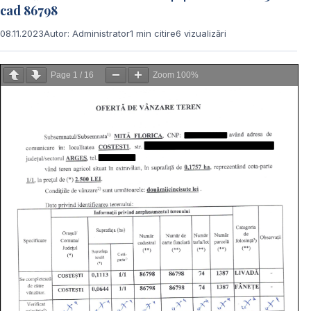
cad 86798
08.11.2023
Autor: Administrator
1 min citire
6 vizualizări
Page
1
/
16
Zoom
100%