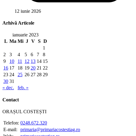
12 iunie 2026
Arhivă Articole
ianuarie 2023
L
Ma
Mi
J
V
S
D
1
2
3
4
5
6
7
8
9
10
11
12
13
14
15
16
17
18
19
20
21
22
23
24
25
26
27
28
29
30
31
« dec.
feb. »
Contact
ORAȘUL COSTEȘTI
Telefon:
0248.672.320
E-mail:
primaria@primariacostestiag.ro