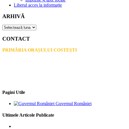
Liberul acces la informație
ARHIVĂ
ARHIVĂ
CONTACT
PRIMĂRIA ORAȘULUI COSTEȘTI
Adresă: str.Victoriei, nr. 49
Oraș Costești, Județul Argeș
Cod poștal 115200
Adresă web: www.primariacostestiag.ro
E-mail: primaria@primariacostestiag.ro
Telefon: 0248.672.320
Pagini Utile
Guvernul României
Ultimele Articole Publicate