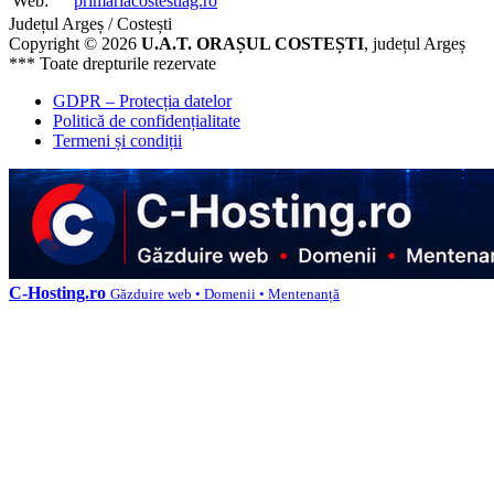
Web:
primariacostestiag.ro
Județul Argeș / Costești
Copyright © 2026
U.A.T. ORAȘUL COSTEȘTI
, județul Argeș
*** Toate drepturile rezervate
GDPR – Protecția datelor
Politică de confidențialitate
Termeni și condiții
C-Hosting.ro
Găzduire web • Domenii • Mentenanță