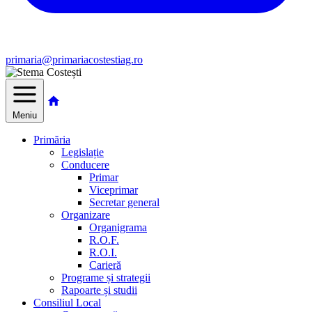
primaria@primariacostestiag.ro
Meniu
Primăria
Legislație
Conducere
Primar
Viceprimar
Secretar general
Organizare
Organigrama
R.O.F.
R.O.I.
Carieră
Programe și strategii
Rapoarte și studii
Consiliul Local