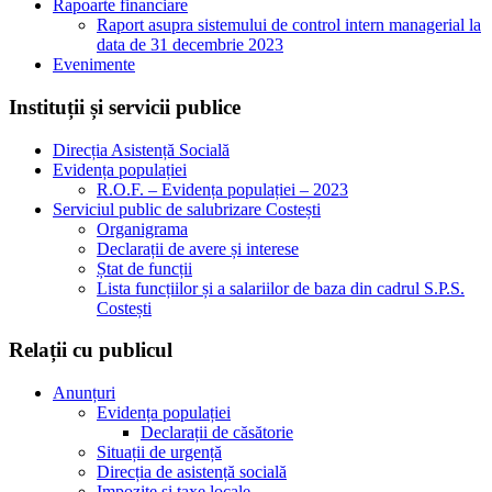
Rapoarte financiare
Raport asupra sistemului de control intern managerial la
data de 31 decembrie 2023
Evenimente
Instituții și servicii publice
Direcția Asistență Socială
Evidența populației
R.O.F. – Evidența populației – 2023
Serviciul public de salubrizare Costești
Organigrama
Declarații de avere și interese
Ștat de funcții
Lista funcțiilor și a salariilor de baza din cadrul S.P.S.
Costești
Relații cu publicul
Anunțuri
Evidența populației
Declarații de căsătorie
Situații de urgență
Direcția de asistență socială
Impozite și taxe locale