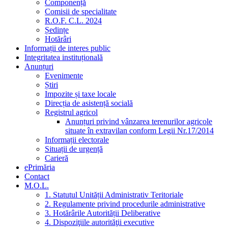
Componență
Comisii de specialitate
R.O.F. C.L. 2024
Ședințe
Hotărâri
Informații de interes public
Integritatea instituțională
Anunțuri
Evenimente
Știri
Impozite și taxe locale
Direcția de asistență socială
Registrul agricol
Anunțuri privind vânzarea terenurilor agricole
situate în extravilan conform Legii Nr.17/2014
Informații electorale
Situații de urgență
Carieră
ePrimăria
Contact
M.O.L.
1. Statutul Unității Administrativ Teritoriale
2. Regulamente privind procedurile administrative
3. Hotărârile Autorității Deliberative
4. Dispoziţiile autorităţii executive