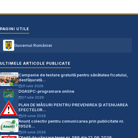
PAGINI UTILE
Guvernul României
ULTIMELE ARTICOLE PUBLICATE
Campanie de testare gratuită pentru sănătatea ficatului,
desfășurată…
31 iulie 2026
DGASPC-programare online
27 iulie 2026
PLAN DE MĂSURI PENTRU PREVENIREA ŞI ATENUAREA
EFECTELOR…
29 iunie 2026
Anunț colectiv pentru comunicarea prin publicitate nr.
19528…
29 iunie 2026
Ofertă de vânzare teren nr. 586 din 12.06.2026…