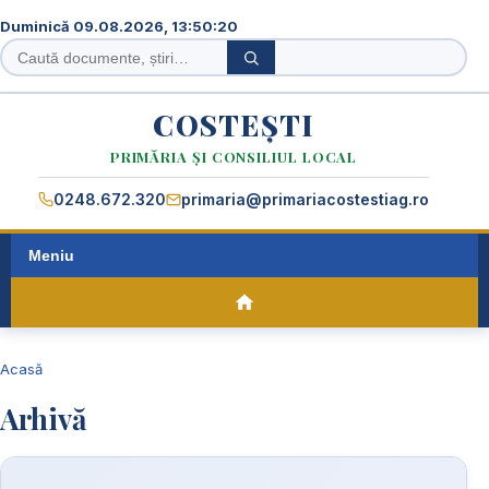
Duminică 09.08.2026, 13:50:20
Caută
Caută
în
site
COSTEȘTI
PRIMĂRIA ȘI CONSILIUL LOCAL
0248.672.320
primaria@primariacostestiag.ro
Meniu
Acasă
Arhivă