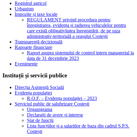
Registrul agricol
Urbanism
Impozite și taxe locale
REGULAMENT privind procedura pentru
înregistrarea, evidența și radierea vehiculelor pentru
care există obligativitatea înregistrării, de pe raza
administrativ-teritorială a orașului Costești
Transparență decizională
Rapoarte financiare
Raport asupra sistemului de control intern managerial la
data de 31 decembrie 2023
Evenimente
Instituții și servicii publice
Direcția Asistență Socială
Evidența populației
R.O.F. – Evidența populației – 2023
Serviciul public de salubrizare Costești
Organigrama
Declarații de avere și interese
Ștat de funcții
Lista funcțiilor și a salariilor de baza din cadrul S.P.S.
Costești