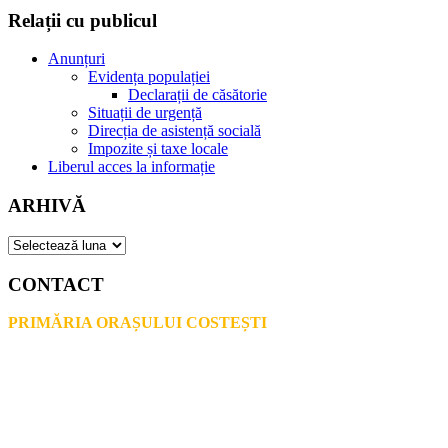
Relații cu publicul
Anunțuri
Evidența populației
Declarații de căsătorie
Situații de urgență
Direcția de asistență socială
Impozite și taxe locale
Liberul acces la informație
ARHIVĂ
ARHIVĂ
CONTACT
PRIMĂRIA ORAȘULUI COSTEȘTI
Adresă: str.Victoriei, nr. 49
Oraș Costești, Județul Argeș
Cod poștal 115200
Adresă web: www.primariacostestiag.ro
E-mail: primaria@primariacostestiag.ro
Telefon: 0248.672.320