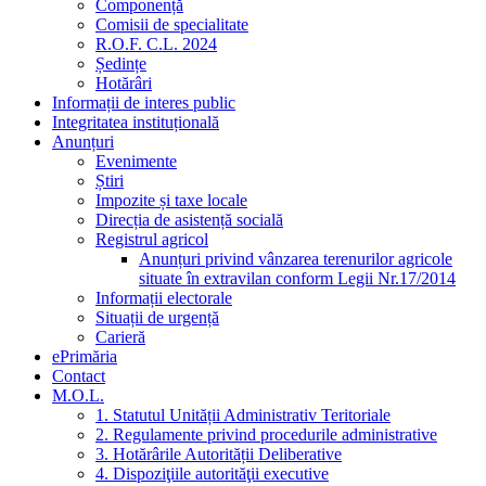
Componență
Comisii de specialitate
R.O.F. C.L. 2024
Ședințe
Hotărâri
Informații de interes public
Integritatea instituțională
Anunțuri
Evenimente
Știri
Impozite și taxe locale
Direcția de asistență socială
Registrul agricol
Anunțuri privind vânzarea terenurilor agricole
situate în extravilan conform Legii Nr.17/2014
Informații electorale
Situații de urgență
Carieră
ePrimăria
Contact
M.O.L.
1. Statutul Unității Administrativ Teritoriale
2. Regulamente privind procedurile administrative
3. Hotărârile Autorității Deliberative
4. Dispoziţiile autorităţii executive