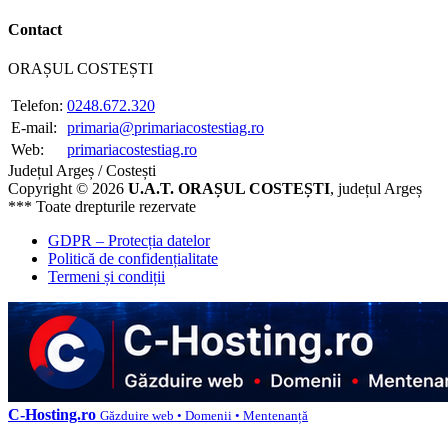
Contact
ORAȘUL COSTEȘTI
Telefon:
0248.672.320
E-mail:
primaria@primariacostestiag.ro
Web:
primariacostestiag.ro
Județul Argeș / Costești
Copyright © 2026
U.A.T. ORAȘUL COSTEȘTI
, județul Argeș
*** Toate drepturile rezervate
GDPR – Protecția datelor
Politică de confidențialitate
Termeni și condiții
C-Hosting.ro
Găzduire web • Domenii • Mentenanță