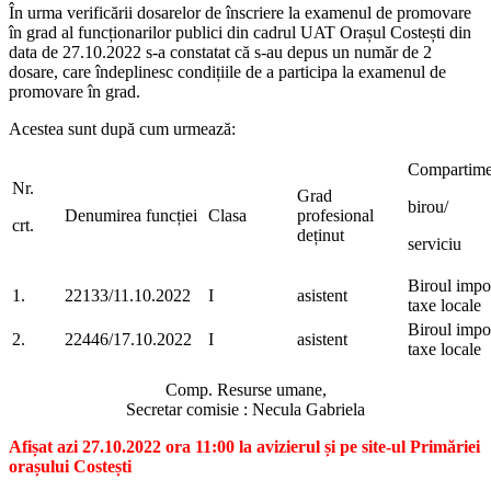
În urma verificării dosarelor de înscriere la examenul de promovare
în grad al funcționarilor publici din cadrul UAT Orașul Costești din
data de 27.10.2022 s-a constatat că s-au depus un număr de 2
dosare, care îndeplinesc condițiile de a participa la examenul de
promovare în grad.
Acestea sunt după cum urmează:
Compartime
Nr.
Grad
birou/
Denumirea funcției
Clasa
profesional
crt.
deținut
serviciu
Biroul impoz
1.
22133/11.10.2022
I
asistent
taxe locale
Biroul impoz
2.
22446/17.10.2022
I
asistent
taxe locale
Comp. Resurse umane,
Secretar comisie : Necula Gabriela
Afișat azi 27.10.2022 ora 11:00 la avizierul și pe site-ul Primăriei
orașului Costești