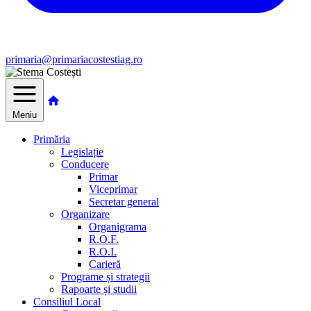
primaria@primariacostestiag.ro
Meniu
Primăria
Legislație
Conducere
Primar
Viceprimar
Secretar general
Organizare
Organigrama
R.O.F.
R.O.I.
Carieră
Programe și strategii
Rapoarte și studii
Consiliul Local