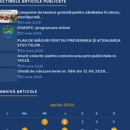
ULTIMELE ARTICOLE PUBLICATE
Campanie de testare gratuită pentru sănătatea ficatului,
desfășurată…
31 iulie 2026
DGASPC-programare online
27 iulie 2026
PLAN DE MĂSURI PENTRU PREVENIREA ŞI ATENUAREA
EFECTELOR…
29 iunie 2026
Anunț colectiv pentru comunicarea prin publicitate nr.
19528…
29 iunie 2026
Ofertă de vânzare teren nr. 586 din 12.06.2026…
12 iunie 2026
ARHIVĂ ARTICOLE
aprilie 2020
L
Ma
Mi
J
V
S
D
3
4
5
1
2