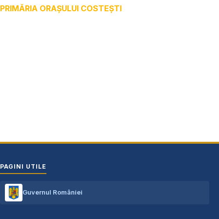
PRIMĂRIA ORAȘULUI COSTEȘTI
Adresă: str.Victoriei, nr. 49
Oraș Costești, Județul Argeș
Cod poștal 115200
Adresă web: www.primariacostestiag.ro
E-mail: primaria@primariacostestiag.ro
Telefon: 0248.672.320
PAGINI UTILE
Guvernul României