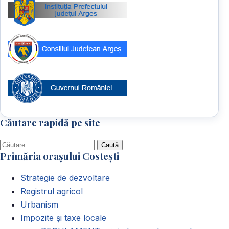
Căutare rapidă pe site
Caută
Primăria orașului Costești
după:
Strategie de dezvoltare
Registrul agricol
Urbanism
Impozite și taxe locale