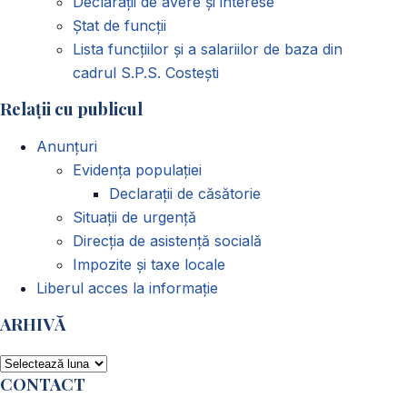
Declarații de avere și interese
Ștat de funcții
Lista funcțiilor și a salariilor de baza din
cadrul S.P.S. Costești
Relații cu publicul
Anunțuri
Evidența populației
Declarații de căsătorie
Situații de urgență
Direcția de asistență socială
Impozite și taxe locale
Liberul acces la informație
ARHIVĂ
ARHIVĂ
CONTACT