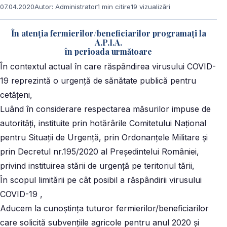
07.04.2020
Autor: Administrator
1 min citire
19 vizualizări
În atenția fermierilor/beneficiarilor programați la
A.P.I.A.
în perioada următoare
În contextul actual în care răspândirea virusului COVID-
19 reprezintă o urgență de sănătate publică pentru
cetățeni,
Luând în considerare respectarea măsurilor impuse de
autorități, instituite prin hotărârile Comitetului Naţional
pentru Situaţii de Urgență, prin Ordonanțele Militare şi
prin Decretul nr.195/2020 al Președintelui României,
privind instituirea stării de urgență pe teritoriul tării,
În scopul limitării pe cât posibil a răspândirii virusului
COVID-19 ,
Aducem la cunoștința tuturor fermierilor/beneficiarilor
care solicită subvențiile agricole pentru anul 2020 și