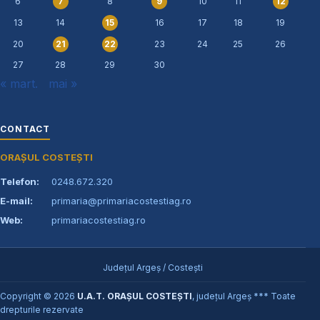
6
8
10
11
7
9
12
13
14
16
17
18
19
15
20
23
24
25
26
21
22
27
28
29
30
« mart.
mai »
CONTACT
ORAȘUL COSTEȘTI
Telefon:
0248.672.320
E-mail:
primaria@primariacostestiag.ro
Web:
primariacostestiag.ro
Județul Argeș / Costești
Copyright © 2026
U.A.T. ORAȘUL COSTEȘTI
, județul Argeș *** Toate
drepturile rezervate