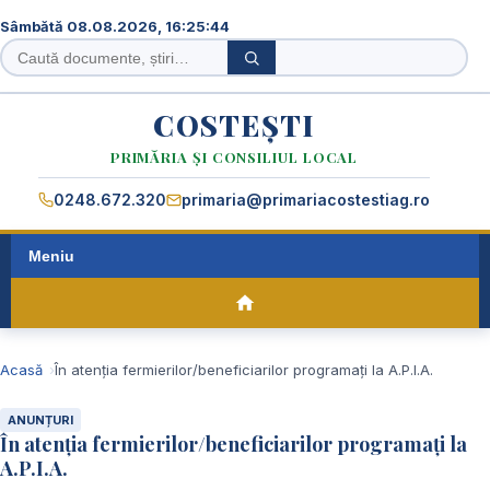
Sâmbătă 08.08.2026, 16:25:45
Caută
Caută
în
site
COSTEȘTI
PRIMĂRIA ȘI CONSILIUL LOCAL
0248.672.320
primaria@primariacostestiag.ro
Meniu
Acasă
În atenția fermierilor/beneficiarilor programați la A.P.I.A.
ANUNȚURI
În atenția fermierilor/beneficiarilor programați la
A.P.I.A.