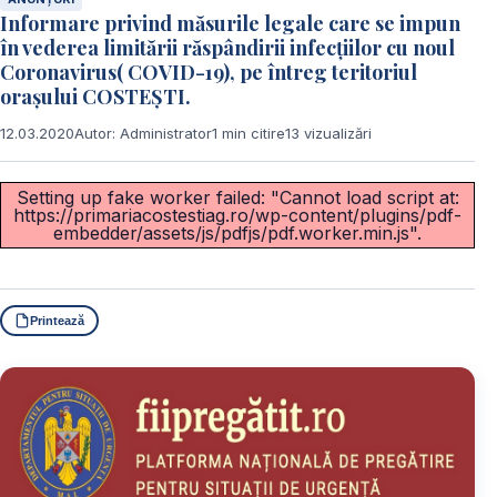
Informare privind măsurile legale care se impun
în vederea limitării răspândirii infecțiilor cu noul
Coronavirus( COVID-19), pe întreg teritoriul
orașului COSTEȘTI.
12.03.2020
Autor: Administrator
1 min citire
13 vizualizări
Setting up fake worker failed: "Cannot load script at:
https://primariacostestiag.ro/wp-content/plugins/pdf-
embedder/assets/js/pdfjs/pdf.worker.min.js".
Printează