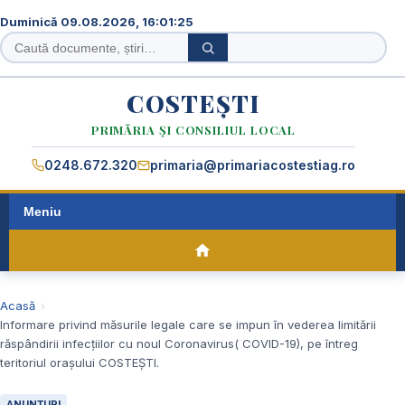
Duminică 09.08.2026, 16:01:26
Caută
Caută
în
site
COSTEȘTI
PRIMĂRIA ȘI CONSILIUL LOCAL
0248.672.320
primaria@primariacostestiag.ro
Meniu
Acasă
Informare privind măsurile legale care se impun în vederea limitării
răspândirii infecțiilor cu noul Coronavirus( COVID-19), pe întreg
teritoriul orașului COSTEȘTI.
ANUNȚURI