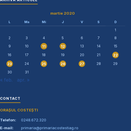
martie 2020
L
Ma
Mi
J
V
S
D
1
2
3
4
5
6
7
8
9
10
13
14
15
11
12
16
17
18
19
20
21
22
24
28
29
23
25
26
27
30
31
« feb.
apr. »
CONTACT
ORAȘUL COSTEȘTI
Telefon:
0248.672.320
E-mail:
primaria@primariacostestiag.ro