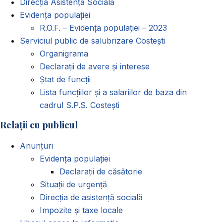
Direcția Asistență Socială
Evidența populației
R.O.F. – Evidența populației – 2023
Serviciul public de salubrizare Costești
Organigrama
Declarații de avere și interese
Ștat de funcții
Lista funcțiilor și a salariilor de baza din
cadrul S.P.S. Costești
Relații cu publicul
Anunțuri
Evidența populației
Declarații de căsătorie
Situații de urgență
Direcția de asistență socială
Impozite și taxe locale