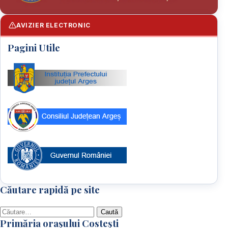
AVIZIER ELECTRONIC
Pagini Utile
Căutare rapidă pe site
Caută
Primăria orașului Costești
după: