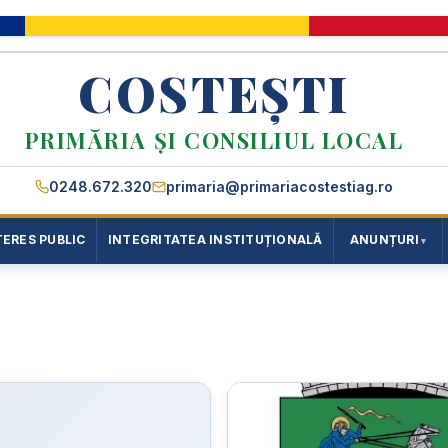
COSTEȘTI
PRIMĂRIA ȘI CONSILIUL LOCAL
0248.672.320
primaria@primariacostestiag.ro
TERES PUBLIC
INTEGRITATEA INSTITUȚIONALĂ
ANUNȚURI