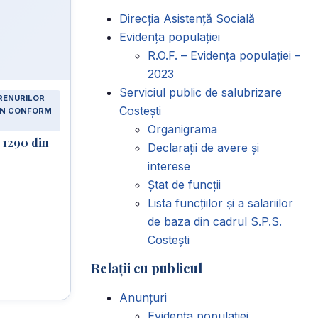
Direcția Asistență Socială
Evidența populației
R.O.F. – Evidența populației –
2023
Serviciul public de salubrizare
RENURILOR
Costești
LAN CONFORM
Organigrama
 1290 din
Declarații de avere și
interese
Ștat de funcții
Lista funcțiilor și a salariilor
de baza din cadrul S.P.S.
Costești
Relații cu publicul
Anunțuri
Evidența populației