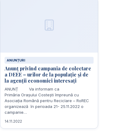
ANUNȚURI
Anunț privind campania de colectare
a DEEE – urilor de la populație și de
la agenții economici interesați
ANUNȚ Va informam ca
Primăria Orașului Costești împreună cu
Asociația Română pentru Reciclare – RoREC
organizează în perioada 21- 25.11.2022 o
campanie…
14.11.2022