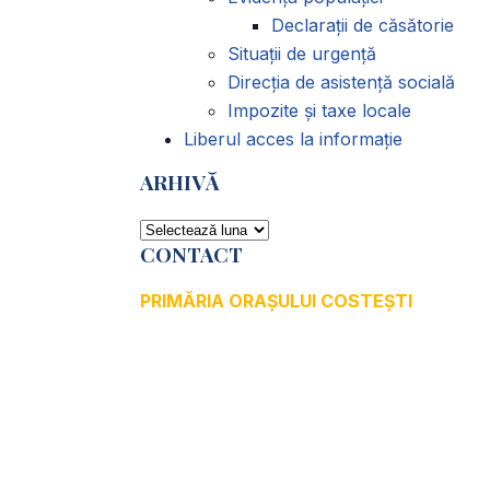
Declarații de căsătorie
Situații de urgență
Direcția de asistență socială
Impozite și taxe locale
Liberul acces la informație
ARHIVĂ
ARHIVĂ
CONTACT
PRIMĂRIA ORAȘULUI COSTEȘTI
Adresă: str.Victoriei, nr. 49
Oraș Costești, Județul Argeș
Cod poștal 115200
Adresă web:
www.primariacostestiag.ro
E-mail: