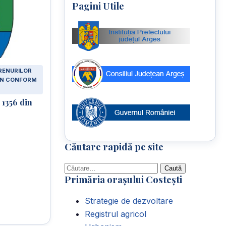
Pagini Utile
RENURILOR
LAN CONFORM
 1356 din
Căutare rapidă pe site
Caută
Primăria orașului Costești
după:
Strategie de dezvoltare
Registrul agricol