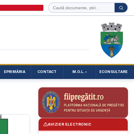
Caută
Caută
în
site
EPRIMĂRIA
CONTACT
M.O.L.
ECONSULTARE
AVIZIER ELECTRONIC