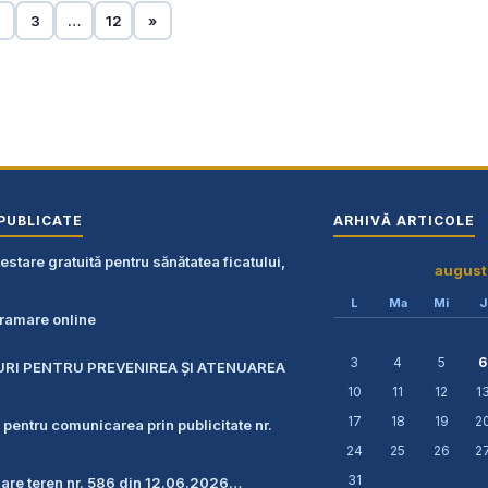
2
3
…
12
»
PUBLICATE
ARHIVĂ ARTICOLE
stare gratuită pentru sănătatea ficatului,
august
L
Ma
Mi
J
amare online
3
4
5
6
URI PENTRU PREVENIREA ŞI ATENUAREA
10
11
12
1
17
18
19
2
 pentru comunicarea prin publicitate nr.
24
25
26
2
31
zare teren nr. 586 din 12.06.2026…