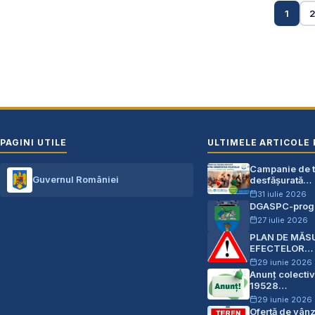
1
PAGINI UTILE
ULTIMELE ARTICOLE 
Campanie de te
Guvernul României
desfășurată…
31 iulie 2026
DGASPC-progr
27 iulie 2026
PLAN DE MĂS
EFECTELOR…
29 iunie 2026
Anunț colectiv
19528…
29 iunie 2026
Ofertă de vân