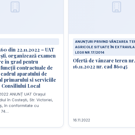
ANUNȚURI PRIVIND VÂNZAREA TE
AGRICOLE SITUATE ÎN EXTRAVI
560 din 22.11.2022 – UAT
LEGII NR.17/2014
ești, organizează examen
Ofertă de vânzare teren nr.
e în grad pentru
16.11.2022 nr. cad 86045
funcții contractuale de
 cadrul aparatului de
al primarului si serviciile
Consiliului Local
1.2022 ANUNȚ UAT Orașul
iul în Costești, Str. Victoriei,
eș, în conformitate cu
. 74…
16.11.2022