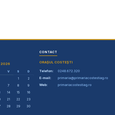
primaria@primariacostestiag.ro
Telefon: 0248.672.320
CONTACT
ORAȘUL COSTEȘTI
 2026
Telefon:
0248.672.320
V
S
D
E-mail:
primaria@primariacostestiag.ro
1
2
Web:
primariacostestiag.ro
7
8
9
3
14
15
16
0
21
22
23
7
28
29
30