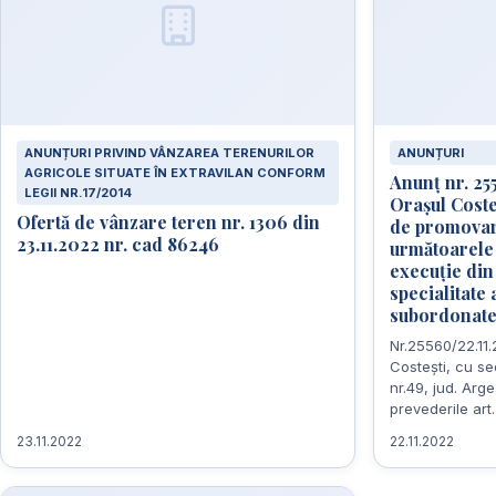
ANUNȚURI PRIVIND VÂNZAREA TERENURILOR
ANUNȚURI
AGRICOLE SITUATE ÎN EXTRAVILAN CONFORM
Anunț nr. 25
LEGII NR.17/2014
Orașul Cost
Ofertă de vânzare teren nr. 1306 din
de promovar
23.11.2022 nr. cad 86246
următoarele 
execuție din
specialitate 
subordonate 
Nr.25560/22.1
Costești, cu sed
nr.49, jud. Arg
prevederile art
23.11.2022
22.11.2022