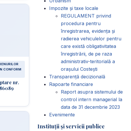
Urbanism
Impozite și taxe locale
REGULAMENT privind
procedura pentru
înregistrarea, evidența și
radierea vehiculelor pentru
care există obligativitatea
înregistrării, de pe raza
administrativ-teritorială a
RENURILOR
orașului Costești
LAN CONFORM
Transparență decizională
ptare nr.
Rapoarte financiare
d 86089
Raport asupra sistemului de
control intern managerial la
data de 31 decembrie 2023
Evenimente
Instituții și servicii publice