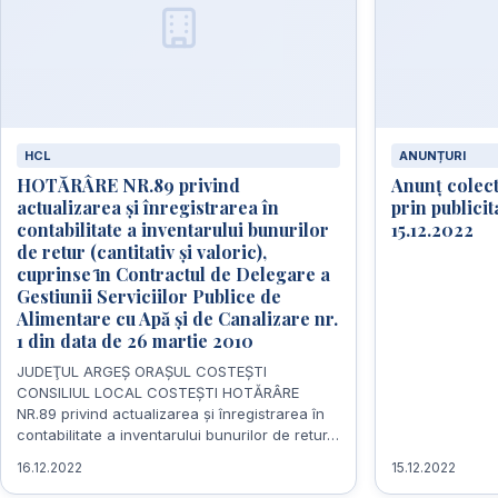
HCL
ANUNȚURI
HOTĂRÂRE NR.89 privind
Anunț colec
actualizarea și înregistrarea în
prin publicit
contabilitate a inventarului bunurilor
15.12.2022
de retur (cantitativ și valoric),
cuprinse ȋn Contractul de Delegare a
Gestiunii Serviciilor Publice de
Alimentare cu Apă şi de Canalizare nr.
1 din data de 26 martie 2010
JUDEŢUL ARGEŞ ORAŞUL COSTEŞTI
CONSILIUL LOCAL COSTEŞTI HOTĂRÂRE
NR.89 privind actualizarea și înregistrarea în
contabilitate a inventarului bunurilor de retur…
16.12.2022
15.12.2022